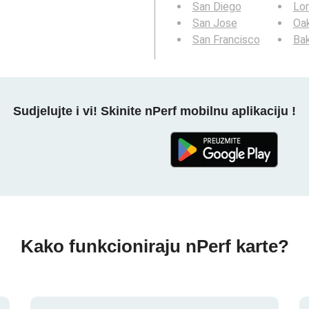
San Diego
Lo
San Jose
Oa
San Francisco
Bak
Sudjelujte i vi! Skinite nPerf mobilnu aplikaciju !
Kako funkcioniraju nPerf karte?