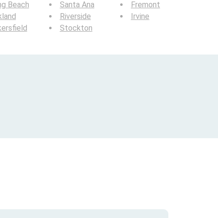
ng Beach
Santa Ana
Fremont
kland
Riverside
Irvine
ersfield
Stockton