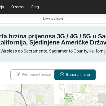
nja
O nama
Blog
Mjerenje u tijeku
rta brzina prijenosa 3G / 4G / 5G u 
alifornija, Sjedinjene Američke Drža
Wireless do Sacramento, Sacramento County, Kalifornij
Pokrivenost mreže
Brzina primanja