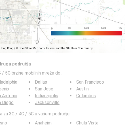
(Hong Kong), © OpenStreetMap contributors, and the GIS User Community
 druga područja
G / 5G brzine mobilnih mreža do
:
ladelphia
Dallas
San Francisco
oenix
San Jose
Austin
 Antonio
Indianapolis
Columbus
n Diego
Jacksonville
ta za 3G / 4G / 5G u vašem području:
esno
Anaheim
Chula Vista