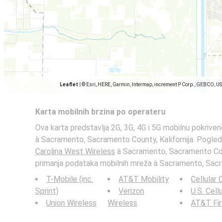
Leaflet
|
© Esri, HERE, Garmin, Intermap, increment P Corp., GEBCO, U
Karta mobilnih brzina po operateru
Ova karta predstavlja 2G, 3G, 4G i 5G mobilnu pokrive
à Sacramento, Sacramento County, Kalifornija. Pogleda
Carolina West Wireless
à Sacramento, Sacramento Count
primanja podataka mobilnih mreža à Sacramento, Sacra
T-Mobile (inc.
AT&T Mobility
Cellular
Sprint)
Verizon
U.S. Cell
Union Wireless
Wireless
AT&T Fi