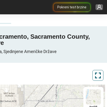
Pokreni test brzine
Sacramento, Sacramento County,
ve
a, Sjedinjene Američke Države
ArcGIS