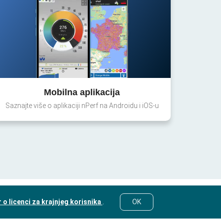
Mobilna aplikacija
Saznajte više o aplikaciji nPerf na Androidu i iOS-u
o licenci za krajnjeg korisnika
.
OK