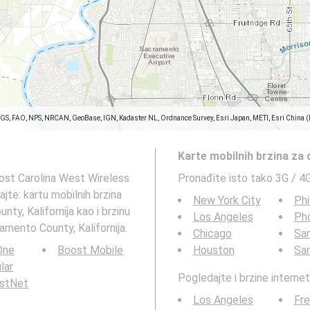
SGS, FAO, NPS, NRCAN, GeoBase, IGN, Kadaster NL, Ordnance Survey, Esri Japan, METI, Esri China 
Karte mobilnih brzina za
nost Carolina West Wireless
Pronađite isto tako 3G / 4
jte: kartu mobilnih brzina
New York City
Phi
y, Kalifornija kao i brzinu
Los Angeles
Ph
mento County, Kalifornija.
Chicago
San
 One
Boost Mobile
Houston
Sa
ular
Pogledajte i brzine interne
rstNet
Los Angeles
Fr