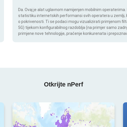
Da. Ovaj je alat uglavnom namijenjen mobilnim operaterima. In
statistiku internetskih performansi svih operatera u zemlji,
o pokrivenosti. Ti se podaci mogu vizualizirati primjenom filt
5G) tijekom konfigurabilnog razdoblja (na primjer samo zadnj
primjene nove tehnologije, praćenje konkurenata i prepoznav
Otkrijte nPerf