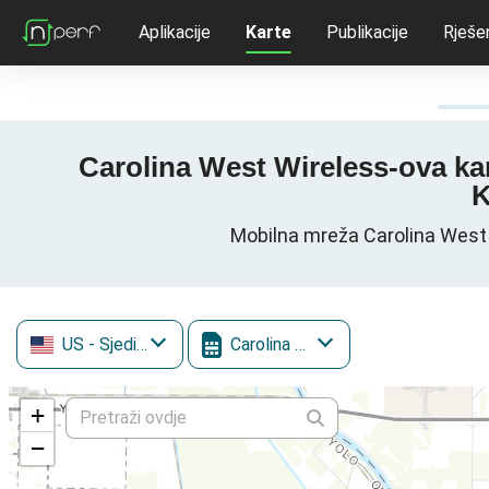
Aplikacije
Karte
Publikacije
Rješe
Carolina West Wireless-ova ka
K
Mobilna mreža Carolina West 
US
- Sjedinjene Američke Države
Carolina West Wireless
+
−