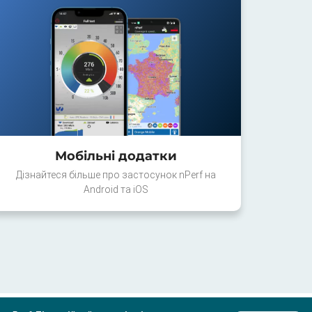
Мобільні додатки
Дізнайтеся більше про застосунок nPerf на
Android та iOS