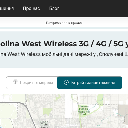
ішення
Про нас
Блог
Вимірювання в процесі
olina West Wireless 3G / 4G / 5G
ina West Wireless мобільні дані мережі у , Сполучені
Покриття мережі
Бітрейт завантаження