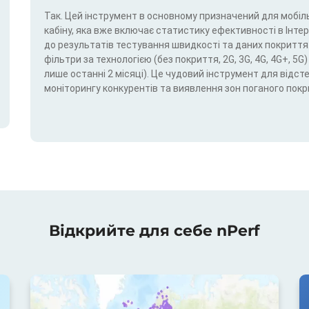
Так. Цей інструмент в основному призначений для мобіль
кабіну, яка вже включає статистику ефективності в Інтерн
до результатів тестування швидкості та даних покриття.
фільтри за технологією (без покриття, 2G, 3G, 4G, 4G+, 
лише останні 2 місяці). Це чудовий інструмент для відс
моніторингу конкурентів та виявлення зон поганого покр
Відкрийте для себе nPerf