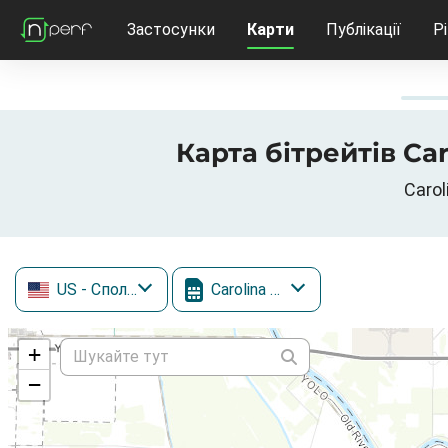
Застосунки
Карти
Публікації
Р
Карта бітрейтів Car
Carol
US
- Сполучені Штати
Carolina West Wireless
+
−