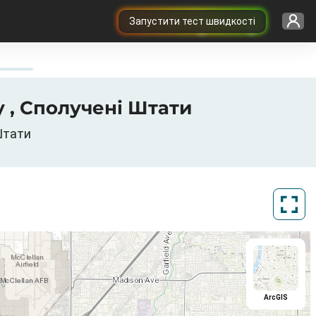
Запустити тест швидкості
 у , Сполучені Штати
 Штати
ArcGIS