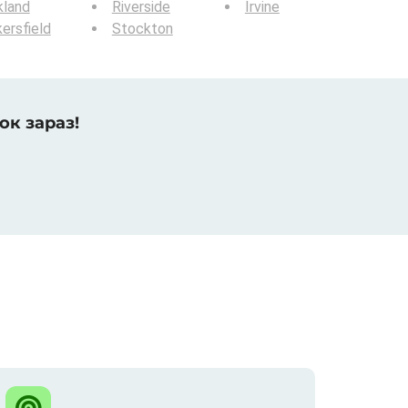
kland
Riverside
Irvine
ersfield
Stockton
ок зараз!