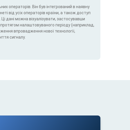
них операторів. Він був інтегрований в наявну
еті від усіх операторів країни, а також доступ
 Ці дані можна візуалізувати, застосувавши
5G) протягом налаштовуваного періоду (наприклад,
теження впровадження нової технології,
иття сигналу.