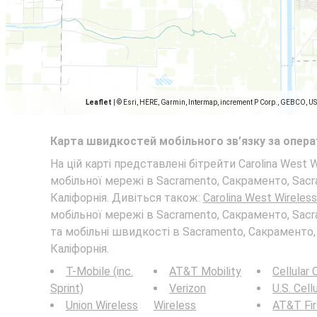
Leaflet
|
© Esri, HERE, Garmin, Intermap, increment P Corp., GEBCO, U
Карта швидкостей мобільного зв’язку за опер
На цій карті представлені бітрейти Carolina West Wi
мобільної мережі в Sacramento, Сакраменто, Sacr
Каліфорнія. Дивіться також:
Carolina West Wireless
мобільної мережі в Sacramento, Сакраменто, Sacr
та мобільні швидкості в Sacramento, Сакраменто,
Каліфорнія.
T-Mobile (inc.
AT&T Mobility
Cellular
Sprint)
Verizon
U.S. Cell
Union Wireless
Wireless
AT&T Fi