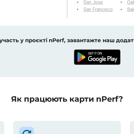
San Jose
Oa
San Francisco
Bak
 участь у проєкті nPerf, завантажте наш додат
Як працюють карти nPerf?