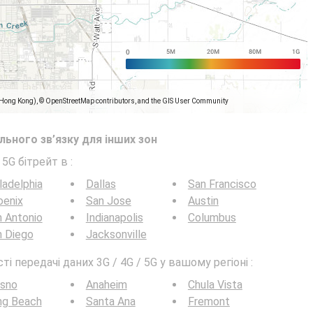
(Hong Kong), © OpenStreetMap contributors, and the GIS User Community
ьного зв’язку для інших зон
 5G бітрейт в
:
ladelphia
Dallas
San Francisco
oenix
San Jose
Austin
 Antonio
Indianapolis
Columbus
n Diego
Jacksonville
 передачі даних 3G / 4G / 5G у вашому регіоні :
esno
Anaheim
Chula Vista
ng Beach
Santa Ana
Fremont