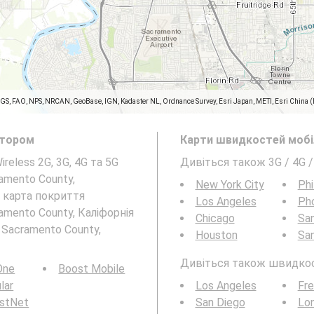
SGS, FAO, NPS, NRCAN, GeoBase, IGN, Kadaster NL, Ordnance Survey, Esri Japan, METI, Esri China 
атором
Карти швидкостей мобіл
reless 2G, 3G, 4G та 5G
Дивіться також 3G / 4G /
amento County,
New York City
Phi
карта покриття
Los Angeles
Ph
amento County, Каліфорнія
Chicago
San
 Sacramento County,
Houston
Sa
Дивіться також швидкості
 One
Boost Mobile
ular
Los Angeles
Fr
rstNet
San Diego
Lo