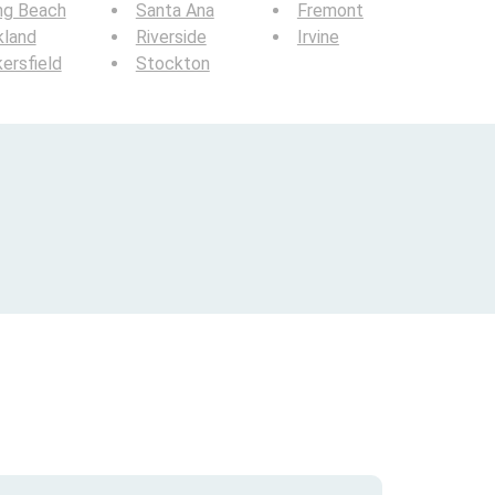
ng Beach
Santa Ana
Fremont
kland
Riverside
Irvine
ersfield
Stockton