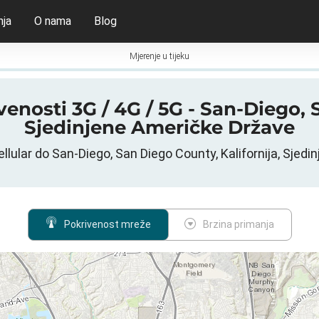
nja
O nama
Blog
Mjerenje u tijeku
ivenosti 3G / 4G / 5G - San-Diego, 
Sjedinjene Američke Države
llular do San-Diego, San Diego County, Kalifornija, Sjed
Pokrivenost mreže
Brzina primanja