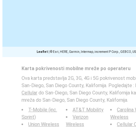
Leaflet
|
© Esri, HERE, Garmin, Intermap, increment P Corp., GEBCO, U
Karta pokrivenosti mobilne mreže po operateru
Ova karta predstavlja 2G, 3G, 4G i 5G pokrivenost mobi
San-Diego, San Diego County, Kalifornija. Pogledajte :
Cellular
do San-Diego, San Diego County, Kalifornija ka
mreža do San-Diego, San Diego County, Kalifornija.
T-Mobile (inc.
AT&T Mobility
Carolina
Sprint)
Verizon
Wireless
Union Wireless
Wireless
Cellular