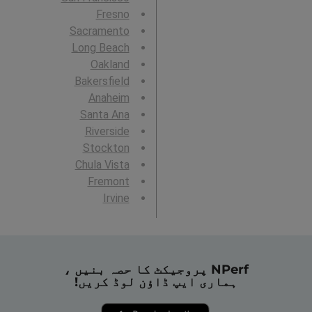
Fresno
Sacramento
Long Beach
Oakland
Bakersfield
Anaheim
Santa Ana
Riverside
Stockton
Chula Vista
Fremont
Irvine
NPerf پروجیکٹ کا حصہ بنیں ،
ہماری ایپ ڈاؤن لوڈ کریں!