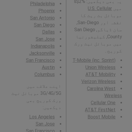
یہ بھی دیکھیں: %2$s
Philadelphia
میں
U.S. Cellular
Phoenix
موبائل بٹ ریٹ کا
San Antonio
نقشہ اور San-Diego,
San Diego
سان ڈیاگو, San Diego
Dallas
County, کیلیفورنیا
San Jose
میں موبائل نیٹ ورک
Indianapolis
کوریج۔
Jacksonville
San Francisco
T-Mobile (inc. Sprint)
Austin
Union Wireless
Columbus
AT&T Mobility
Verizon Wireless
اپنے علاقے میں
Carolina West
3G/4G/5G موبائل نیٹ
Wireless
ورک کوریج بھی
Cellular One
دیکھیں:
AT&T FirstNet
Los Angeles
Boost Mobile
San Jose
San Francisco