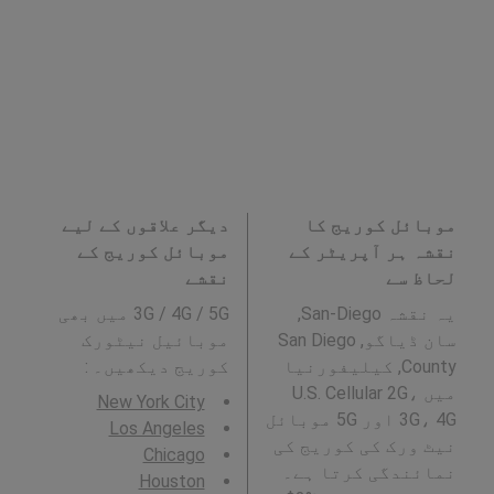
موبائل کوریج کا
دیگر علاقوں کے لیے
نقشہ ہر آپریٹر کے
موبائل کوریج کے
لحاظ سے
نقشے
یہ نقشہ San-Diego,
3G / 4G / 5G میں بھی
سان ڈیاگو, San Diego
موبائیل نیٹورک
County, کیلیفورنیا
کوریج دیکھیں۔ :
میں U.S. Cellular 2G،
New York City
3G، 4G اور 5G موبائل
Los Angeles
نیٹ ورک کی کوریج کی
Chicago
نمائندگی کرتا ہے۔
Houston