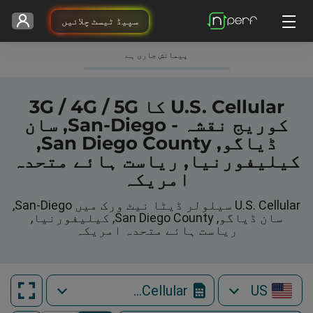
سپیڈ ٹیسٹ چلائیں
پیمائش جاری ہے
U.S. Cellular کا 3G / 4G / 5G
کوریج نقشہ - San-Diego, سان
ڈیاگو, San Diego County,
کیلیفورنیا, ریاست ہائے متحدہ
امریکہ
U.S. Cellular سیلولر ڈیٹا نیٹ ورک میں San-Diego,
سان ڈیاگو, San Diego County, کیلیفورنیا,
ریاست ہائے متحدہ امریکہ
U.S. Cellular
US