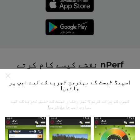
nPerf نقشے کیسے کام کرتے
ہیں ؟
اسپیڈ ٹیسٹ کے بہترین تجربے کے لیے ایپ پر
جائیں!
کیوں کم پر طے کریں؟ تیز رفتار ٹیسٹ کے حتمی تجربے کے لیے
ہماری ایپ حاصل کریں!
ڈیٹا کہاں سے آتا ہے؟
یہ اعدادوشمار nPerf ایپ کے صارفین کے ذریعہ کئے
گئے ٹیسٹوں سے جمع کیا گیا ہے۔ یہ ایسے میدان ہیں جو