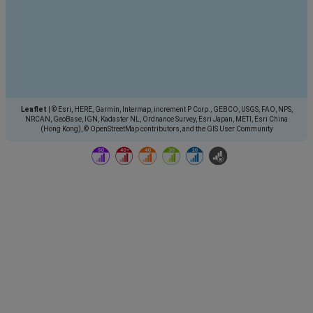
Leaflet
|
© Esri, HERE, Garmin, Intermap, increment P Corp., GEBCO, USGS, FAO, NPS,
NRCAN, GeoBase, IGN, Kadaster NL, Ordnance Survey, Esri Japan, METI, Esri China
(Hong Kong), © OpenStreetMap contributors, and the GIS User Community