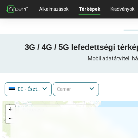
Alkalmazások
Térképek
Kiadványok
3G / 4G / 5G lefedettségi tér
Mobil adatátviteli h
EE
- Észtország
+
−