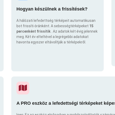
Hogyan készülnek a frissítések?
A hálózati lefedettség térképeit automatikusan
bot frissíti óránként. A sebességtérképeket
15
percenként frissítik
. Az adatok két évig jelennek
meg. Két év elteltével a legrégebbi adatokat
havonta egyszer eltávolítják a térképekről.
A PRO eszköz a lefedettségi térképeket képe
Igen. Ez az eszköz elsősorban a mobilszolgáltatók számára