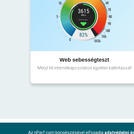
Web sebességteszt
Mérjd fel internetkapcsolatod egyetlen kattintással!
Az nPerf.com böngészésével elfogadja
adatvédelmi és