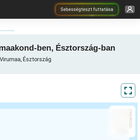
Sebességteszt futtatása
ru maakond-ben, Észtország-ban
a-Virumaa, Észtország
ArcGIS