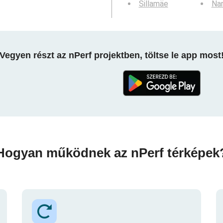
Sillamäe
Na
Vegyen részt az nPerf projektben, töltse le app most
Hogyan működnek az nPerf térképek