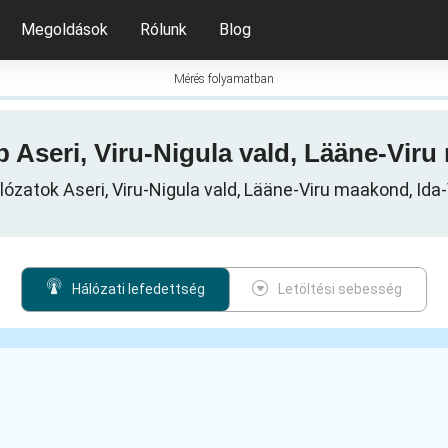
Megoldások
Rólunk
Blog
Mérés folyamatban
kép Aseri, Viru-Nigula vald, Lääne-Vi
álózatok Aseri, Viru-Nigula vald, Lääne-Viru maakond, Id
Hálózati lefedettség
Letöltési sebesség