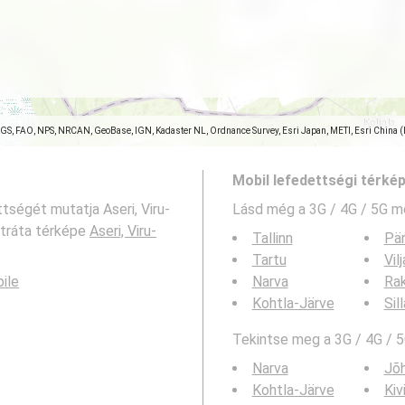
SGS, FAO, NPS, NRCAN, GeoBase, IGN, Kadaster NL, Ordnance Survey, Esri Japan, METI, Esri China 
Mobil lefedettségi térké
tségét mutatja Aseri, Viru-
Lásd még a
3G / 4G / 5G m
itráta térképe
Aseri, Viru-
Tallinn
Pä
Tartu
Vil
bile
Narva
Ra
Kohtla-Järve
Sil
Tekintse meg a 3G / 4G / 5
Narva
Jõh
Kohtla-Järve
Kivi