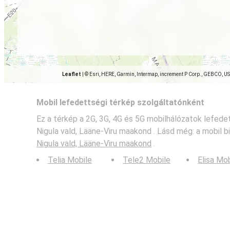
Leaflet
|
© Esri, HERE, Garmin, Intermap, increment P Corp., GEBCO, U
Mobil lefedettségi térkép szolgáltatónként
Ez a térkép a 2G, 3G, 4G és 5G mobilhálózatok lefedet
Nigula vald, Lääne-Viru maakond . Lásd még: a mobil b
Nigula vald, Lääne-Viru maakond
.
Telia Mobile
Tele2 Mobile
Elisa Mo