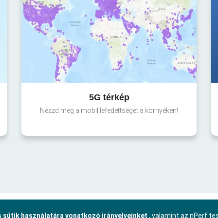
5G térkép
Nézzd meg a mobil lefedettséget a környéken!
 sütik használatára vonatkozó irányelveinket
, valamint az nPerf t