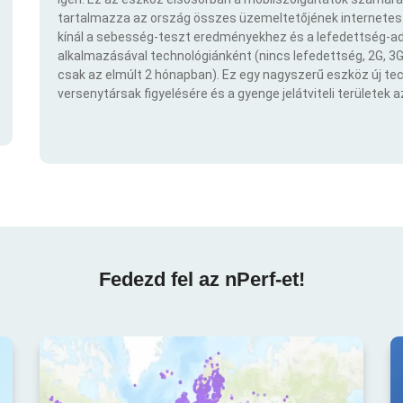
tartalmazza az ország összes üzemeltetőjének internetes t
kínál a sebesség-teszt eredményekhez és a lefedettség-ad
alkalmazásával technológiánként (nincs lefedettség, 2G, 3G,
csak az elmúlt 2 hónapban). Ez egy nagyszerű eszköz új t
versenytársak figyelésére és a gyenge jelátviteli területek 
Fedezd fel az nPerf-et!