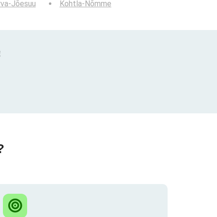
rva-Jõesuu
Kohtla-Nõmme
!
?