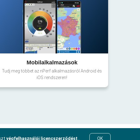
Mobilalkalmazások
Tudj meg többet az nPerf alkalmazásról Android és
iOS rendszeren!
eszt
végfelhasználói licencszerződést
.
OK