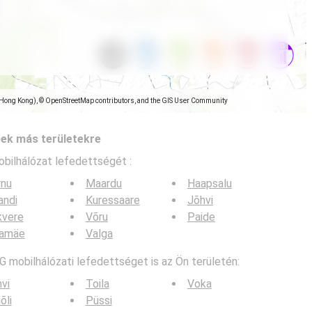
(Hong Kong), © OpenStreetMap contributors, and the GIS User Community
pek más területekre
obilhálózat lefedettségét :
rnu
Maardu
Haapsalu
jandi
Kuressaare
Jõhvi
kvere
Võru
Paide
lamäe
Valga
G mobilhálózati lefedettséget is az Ön területén:
vi
Toila
Voka
õli
Püssi