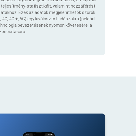
eljesítmény-statisztikáit, valamint hozzáférést
atakhoz. Ezek az adatok megjeleníthetők szűrők
 4G, 4G +, 5G) egy kiválasztott időszakra (például
echnológia bevezetésének nyomon követésére, a
azonosítására.