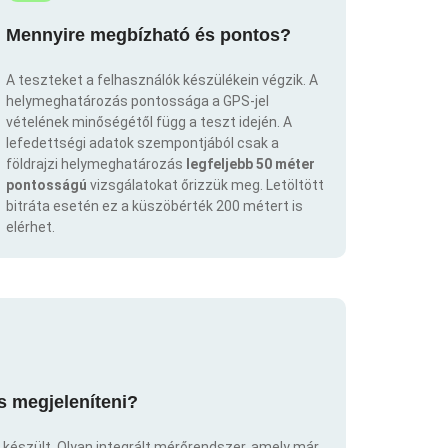
Mennyire megbízható és pontos?
A teszteket a felhasználók készülékein végzik. A
helymeghatározás pontossága a GPS-jel
vételének minőségétől függ a teszt idején. A
lefedettségi adatok szempontjából csak a
földrajzi helymeghatározás
legfeljebb 50 méter
pontosságú
vizsgálatokat őrizzük meg. Letöltött
bitráta esetén ez a küszöbérték 200 métert is
elérhet.
s megjeleníteni?
 készült. Olyan integrált mérőrendszer, amely már