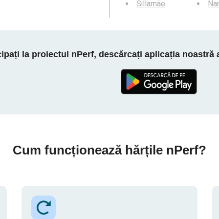
Sillamäe
Na
cipați la proiectul nPerf, descărcați aplicația noastră
Cum funcționează hărțile nPerf?