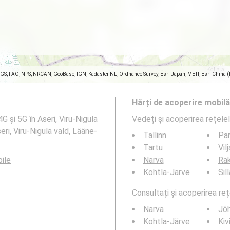
SGS, FAO, NPS, NRCAN, GeoBase, IGN, Kadaster NL, Ordnance Survey, Esri Japan, METI, Esri China 
Hărți de acoperire mobilă
G și 5G în Aseri, Viru-Nigula
Vedeți și acoperirea rețele
eri, Viru-Nigula vald, Lääne-
Tallinn
Pä
Tartu
Vil
bile
Narva
Ra
Kohtla-Järve
Sil
Consultați și acoperirea reț
Narva
Jõh
Kohtla-Järve
Kivi