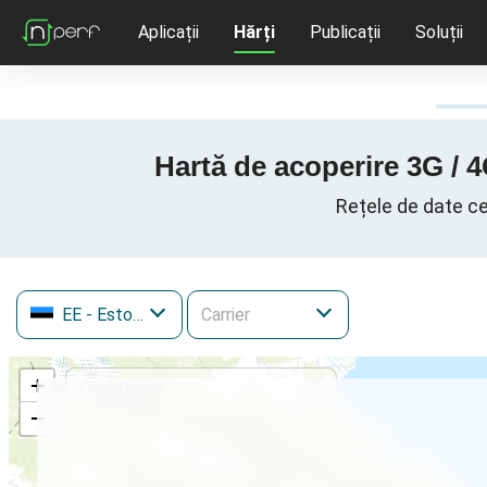
Aplicații
Hărți
Publicații
Soluții
Hartă de acoperire 3G / 4
Rețele de date ce
EE
- Estonia
+
−