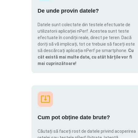
De unde provin datele?
Datele sunt colectate din testele efectuate de
utilizatorii aplicației nPerf. Acestea sunt teste
efectuate în condiții reale, direct pe teren. Dacă
doriți să vă implicați, tot ce trebuie să faceți este
să descărcați aplicația nPerf pe smartphone.
Cu
cât există mai multe date, cu atât hărțile vor fi
mai cuprinzătoare!
Cum pot obține date brute?
Căutați să faceți rost de datele privind acoperirea
rețelei sau testele nPerf (bitrate, latență,