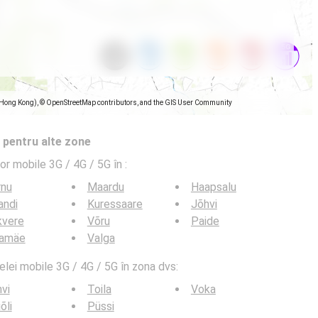
(Hong Kong), © OpenStreetMap contributors, and the GIS User Community
 pentru alte zone
lor mobile 3G / 4G / 5G în
:
rnu
Maardu
Haapsalu
jandi
Kuressaare
Jõhvi
kvere
Võru
Paide
lamäe
Valga
elei mobile 3G / 4G / 5G în zona dvs:
vi
Toila
Voka
õli
Püssi