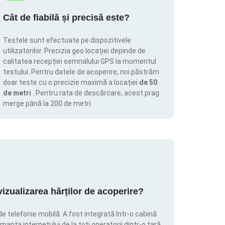
Cât de fiabilă și precisă este?
Testele sunt efectuate pe dispozitivele
utilizatorilor. Precizia geo locației depinde de
calitatea recepției semnalului GPS la momentul
testului. Pentru datele de acoperire, noi păstrăm
doar teste cu o precizie maximă a locației
de 50
de metri
. Pentru rata de descărcare, acest prag
merge până la 200 de metri.
zualizarea hărților de acoperire?
de telefonie mobilă. A fost integrată într-o cabină
manța internetului de la toți operatorii dintr-o țară,