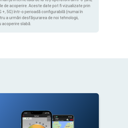
le de acoperire. Aceste date pot fi vizualizate prin
4G +, 5G) într-o perioadă configurabilă (numai în
tru a urmări desfășurarea de noi tehnologii,
u acoperire slabă.