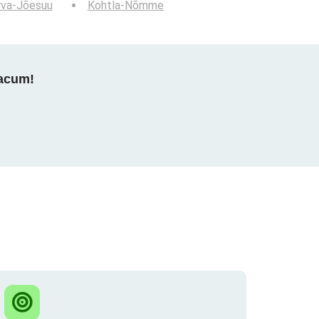
rva-Jõesuu
Kohtla-Nõmme
 acum!