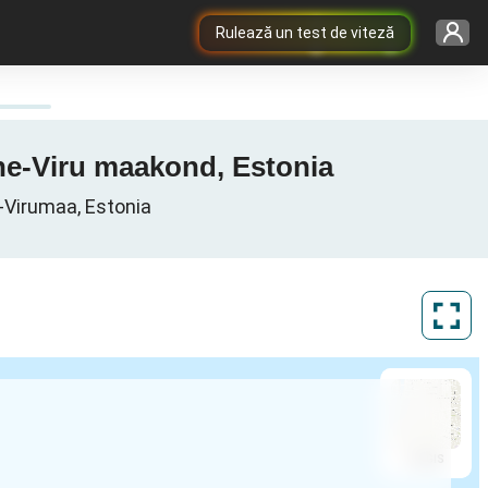
Rulează un test de viteză
ääne-Viru maakond, Estonia
a-Virumaa, Estonia
ArcGIS