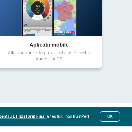
Aplicatii mobile
Aflați mai multe despre aplicația nPerf pentru
Android și iOS
entru Utilizatorul Final
a testului nostru nPerf.
OK