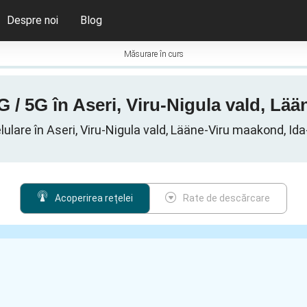
Despre noi
Blog
Măsurare în curs
G / 5G în Aseri, Viru-Nigula vald, L
lulare în Aseri, Viru-Nigula vald, Lääne-Viru maakond, Id
Acoperirea rețelei
Rate de descărcare