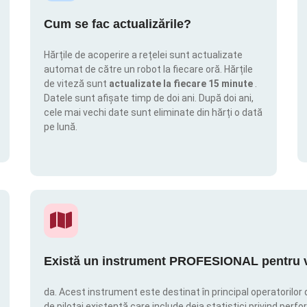
Cum se fac actualizările?
Hărțile de acoperire a rețelei sunt actualizate
automat de către un robot la fiecare oră. Hărțile
de viteză sunt
actualizate la fiecare 15 minute
.
Datele sunt afișate timp de doi ani. După doi ani,
cele mai vechi date sunt eliminate din hărți o dată
pe lună.
Există un instrument PROFESIONAL pentru vi
da. Acest instrument este destinat în principal operatorilor 
de pilotaj existentă care include deja statistici privind perfor