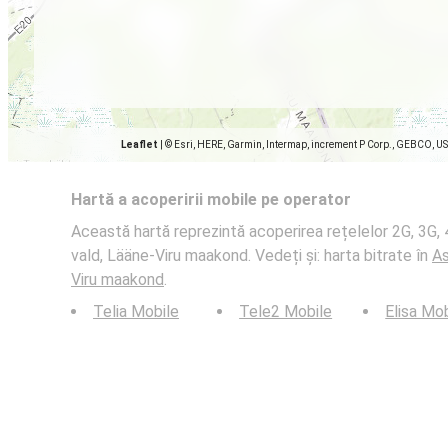
Leaflet
|
© Esri, HERE, Garmin, Intermap, increment P Corp., GEBCO, U
Hartă a acoperirii mobile pe operator
Această hartă reprezintă acoperirea rețelelor 2G, 3G, 4
vald, Lääne-Viru maakond. Vedeți și: harta bitrate în
As
Viru maakond
.
Telia Mobile
Tele2 Mobile
Elisa Mo