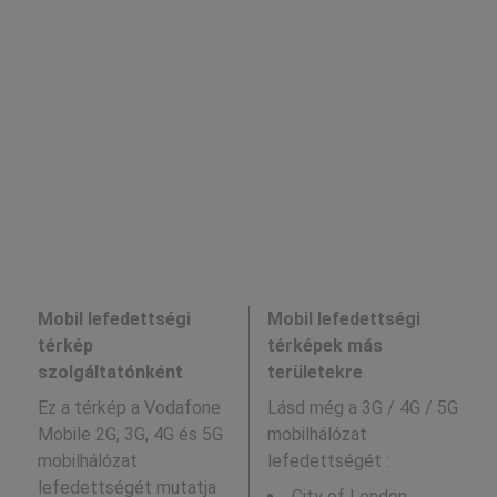
Mobil lefedettségi
Mobil lefedettségi
térkép
térképek más
szolgáltatónként
területekre
Ez a térkép a Vodafone
Lásd még a
3G / 4G / 5G
Mobile 2G, 3G, 4G és 5G
mobilhálózat
mobilhálózat
lefedettségét :
lefedettségét mutatja
City of London