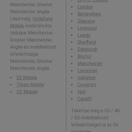
Manchester, Greater
London
Manchester, Anglia .
Birmingham
Lásd még:
Vodafone
Glasgow
Mobile
mobil bitráta
Liverpool
térképe Manchester,
Leeds
Greater Manchester,
Sheffield
Anglia és mobilhálózat
Edinburgh
lefedettsége
Bristol
Manchester, Greater
Manchester
Manchester, Anglia .
Leicester
EE Mobile
Islington
Three Mobile
Coventry
O2 Mobile
Hull
Cardiff
Tekintse meg a 3G / 4G
/ 5G mobilhálózati
lefedettséget is az Ön
területén: