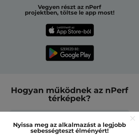
Vegyen részt az nPerf
projektben, töltse le app most!
Hogyan működnek az nPerf
térképek?
Nyissa meg az alkalmazást a legjobb
sebességteszt élményért!