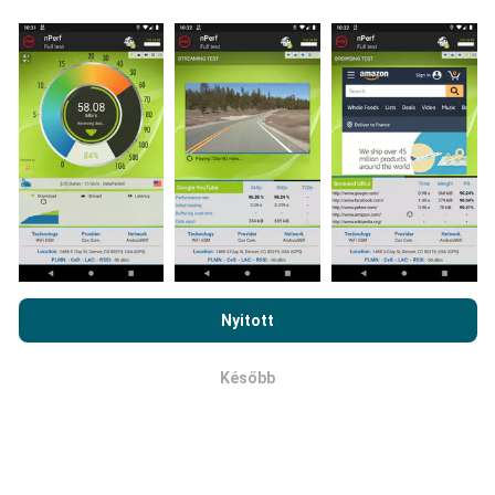
végzett tesztekből gyűjtik. Ezek valós körülmények
között, közvetlenül a terepen végzett tesztek. Ha
részt venni is szeretne, csak annyit kell tennie, hogy
töltse le az nPerf alkalmazást okostelefonjára.
Minél
több adat van, annál átfogóbb lesz a térkép!
Hogyan készülnek a frissítések?
Az nPerf.com böngészésével elfogadja
adatvédelmi és sütik
használatára vonatkozó irányelveinket
, valamint az nPerf
A hálózati lefedettség térképeit automatikusan bot
Nyitott
teszt
végfelhasználói licencszerződést
.
frissíti óránként. A sebességtérképeket
15
percenként frissítik
. Az adatok két évig jelennek
Később
OK
meg. Két év elteltével a legrégebbi adatokat havonta
egyszer eltávolítják a térképekről.