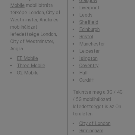
Glasgow
Mobile
mobil bitráta
Liverpool
térképe London, City of
Leeds
Westminster, Anglia és
Sheffield
mobilhálózat
Edinburgh
lefedettsége London,
Bristol
City of Westminster,
Manchester
Anglia .
Leicester
EE Mobile
Islington
Three Mobile
Coventry
O2 Mobile
Hull
Cardiff
Tekintse meg a 3G / 4G
/ 5G mobilhálózati
lefedettséget is az Ön
területén:
City of London
Birmingham