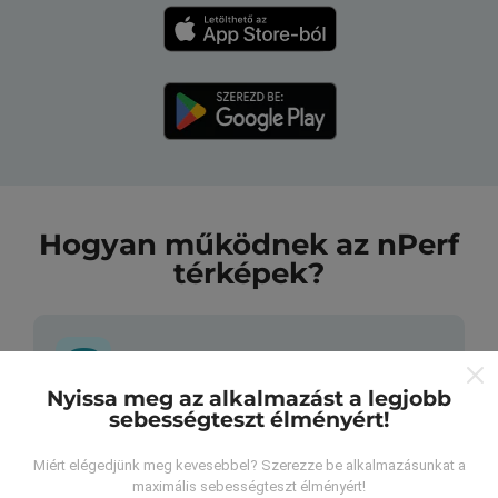
Hogyan működnek az nPerf
térképek?
Nyissa meg az alkalmazást a legjobb
sebességteszt élményért!
Honnan származnak az adatok?
Miért elégedjünk meg kevesebbel? Szerezze be alkalmazásunkat a
Az adatokat az nPerf alkalmazás felhasználói által
maximális sebességteszt élményért!