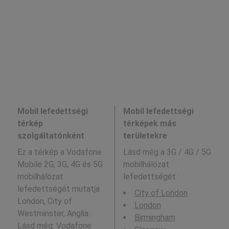
Mobil lefedettségi
Mobil lefedettségi
térkép
térképek más
szolgáltatónként
területekre
Ez a térkép a Vodafone
Lásd még a
3G / 4G / 5G
Mobile 2G, 3G, 4G és 5G
mobilhálózat
mobilhálózat
lefedettségét :
lefedettségét mutatja
City of London
London, City of
London
Westminster, Anglia .
Birmingham
Lásd még:
Vodafone