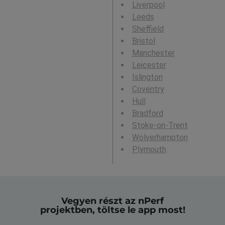
Liverpool
Leeds
Sheffield
Bristol
Manchester
Leicester
Islington
Coventry
Hull
Bradford
Stoke-on-Trent
Wolverhampton
Plymouth
Vegyen részt az nPerf
projektben, töltse le app most!