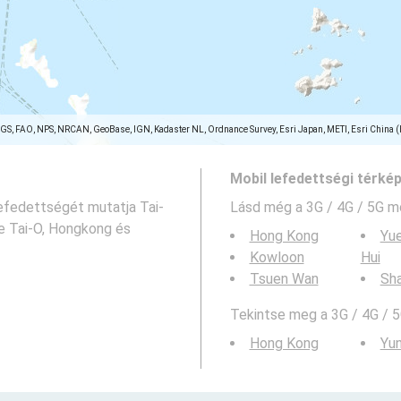
SGS, FAO, NPS, NRCAN, GeoBase, IGN, Kadaster NL, Ordnance Survey, Esri Japan, METI, Esri China 
Mobil lefedettségi térké
lefedettségét mutatja Tai-
Lásd még a
3G / 4G / 5G m
e Tai-O, Hongkong és
Hong Kong
Yu
Kowloon
Hui
Tsuen Wan
Sha
Tekintse meg a 3G / 4G / 5
Hong Kong
Yu