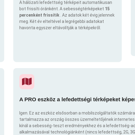
A hálózati lefedettség térképeit automatikusan
bot frissíti óránként. A sebességtérképeket
15
percenként frissítik
. Az adatok két évig jelennek
meg. Két év elteltével a legrégebbi adatokat
havonta egyszer eltávolítják a térképekről.
A PRO eszköz a lefedettségi térképeket képe
Igen. Ez az eszköz elsősorban a mobilszolgáltatók számára
tartalmazza az ország összes üzemeltetőjének internetes t
kínál a sebesség-teszt eredményekhez és a lefedettség-ad
alkalmazásával technológiánként (nincs lefedettség, 2G, 3G,