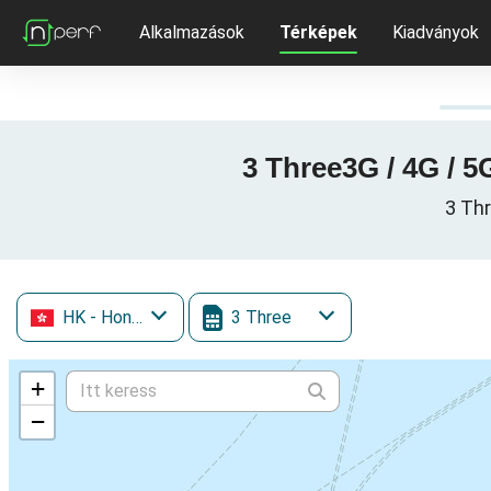
Alkalmazások
Térképek
Kiadványok
3 Three3G / 4G / 
3 Thr
HK
- Hongkong
3 Three
+
−