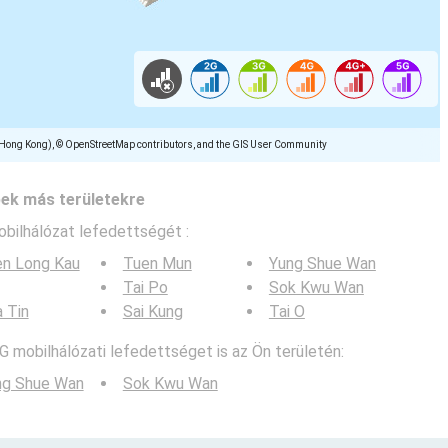
(Hong Kong), © OpenStreetMap contributors, and the GIS User Community
pek más területekre
obilhálózat lefedettségét :
en Long Kau
Tuen Mun
Yung Shue Wan
Tai Po
Sok Kwu Wan
 Tin
Sai Kung
Tai O
G mobilhálózati lefedettséget is az Ön területén:
ng Shue Wan
Sok Kwu Wan