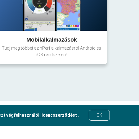
Mobilalkalmazások
Tudj meg többet az nPerf alkalmazásról Android és
iOS rendszeren!
eszt
végfelhasználói licencszerződést
.
OK