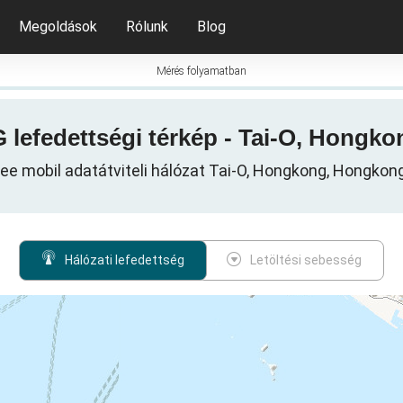
Megoldások
Rólunk
Blog
Mérés folyamatban
5G lefedettségi térkép - Tai-O, Hong
ee mobil adatátviteli hálózat Tai-O, Hongkong, Hongko
Hálózati lefedettség
Letöltési sebesség