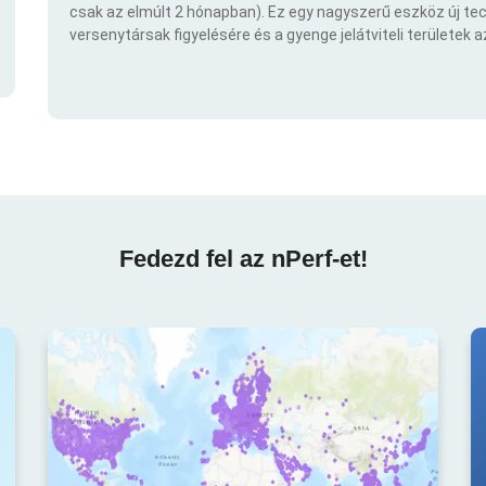
csak az elmúlt 2 hónapban). Ez egy nagyszerű eszköz új t
versenytársak figyelésére és a gyenge jelátviteli területek 
Fedezd fel az nPerf-et!