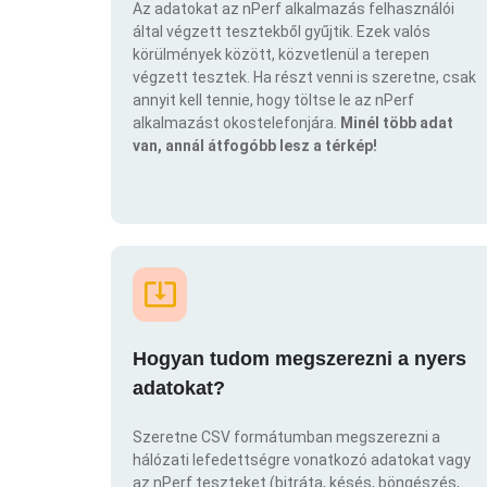
Az adatokat az nPerf alkalmazás felhasználói
által végzett tesztekből gyűjtik. Ezek valós
körülmények között, közvetlenül a terepen
végzett tesztek. Ha részt venni is szeretne, csak
annyit kell tennie, hogy töltse le az nPerf
alkalmazást okostelefonjára.
Minél több adat
van, annál átfogóbb lesz a térkép!
Hogyan tudom megszerezni a nyers
adatokat?
Szeretne CSV formátumban megszerezni a
hálózati lefedettségre vonatkozó adatokat vagy
az nPerf teszteket (bitráta, késés, böngészés,