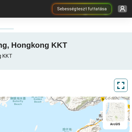
Sebességteszt futtatása
kong, Hongkong KKT
ng KKT
ArcGIS