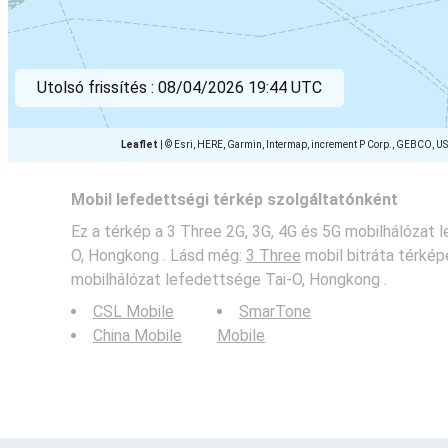
Utolsó frissítés :
08/04/2026 19:44 UTC
Leaflet
|
© Esri, HERE, Garmin, Intermap, increment P Corp., GEBCO, U
Mobil lefedettségi térkép szolgáltatónként
Ez a térkép a 3 Three 2G, 3G, 4G és 5G mobilhálózat 
O, Hongkong . Lásd még:
3 Three
mobil bitráta térkép
mobilhálózat lefedettsége Tai-O, Hongkong .
CSL Mobile
SmarTone
China Mobile
Mobile