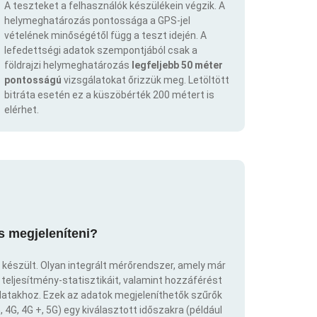
A teszteket a felhasználók készülékein végzik. A
helymeghatározás pontossága a GPS-jel
vételének minőségétől függ a teszt idején. A
lefedettségi adatok szempontjából csak a
földrajzi helymeghatározás
legfeljebb 50 méter
pontosságú
vizsgálatokat őrizzük meg. Letöltött
bitráta esetén ez a küszöbérték 200 métert is
elérhet.
s megjeleníteni?
 készült. Olyan integrált mérőrendszer, amely már
eljesítmény-statisztikáit, valamint hozzáférést
atakhoz. Ezek az adatok megjeleníthetők szűrők
 4G, 4G +, 5G) egy kiválasztott időszakra (például