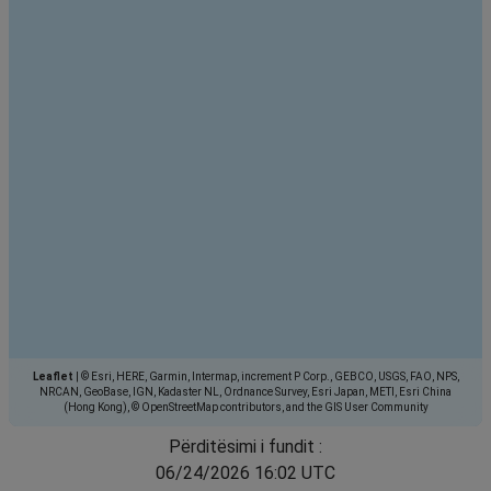
Leaflet
|
© Esri, HERE, Garmin, Intermap, increment P Corp., GEBCO, USGS, FAO, NPS,
NRCAN, GeoBase, IGN, Kadaster NL, Ordnance Survey, Esri Japan, METI, Esri China
(Hong Kong), © OpenStreetMap contributors, and the GIS User Community
Përditësimi i fundit :
06/24/2026 16:02 UTC