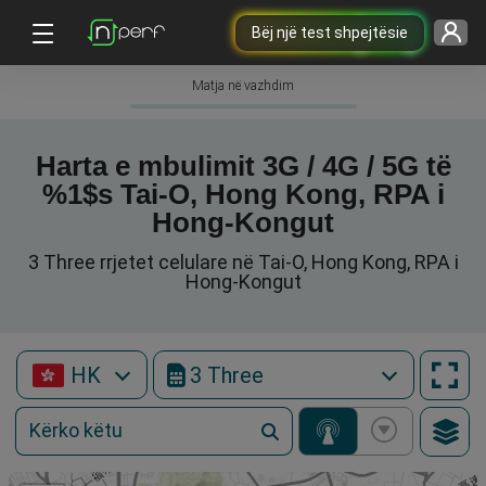
Bëj një test shpejtësie
Matja në vazhdim
Harta e mbulimit 3G / 4G / 5G të
%1$s Tai-O, Hong Kong, RPA i
Hong-Kongut
3 Three rrjetet celulare në Tai-O, Hong Kong, RPA i
Hong-Kongut
HK
3 Three