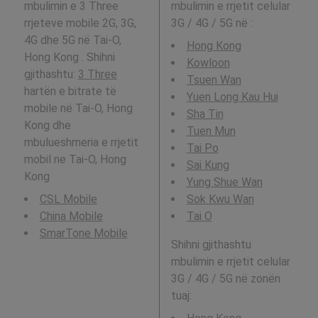
mbulimin e 3 Three
mbulimin e rrjetit celular
rrjeteve mobile 2G, 3G,
3G / 4G / 5G në
:
4G dhe 5G në Tai-O,
Hong Kong
Hong Kong . Shihni
Kowloon
gjithashtu:
3 Three
Tsuen Wan
hartën e bitrate të
Yuen Long Kau Hui
mobile në Tai-O, Hong
Sha Tin
Kong dhe
Tuen Mun
mbulueshmeria e rrjetit
Tai Po
mobil ne Tai-O, Hong
Sai Kung
Kong
Yung Shue Wan
CSL Mobile
Sok Kwu Wan
China Mobile
Tai O
SmarTone Mobile
Shihni gjithashtu
mbulimin e rrjetit celular
3G / 4G / 5G në zonën
tuaj: