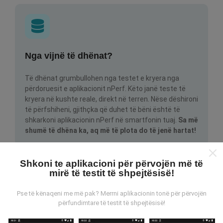
Nga vijnë të dhënat?
Të dhënat grumbullohen nga testet e kryera nga
përdoruesit e aplikacionit nPerf. Këto janë teste të
kryera në kushte reale, direkt në terren. Nëse dëshironi
të përfshiheni, gjithçka që duhet të bëni është të
shkarkoni aplikacionin nPerf në smartfonin tuaj.
Sa më
shumë të dhëna ka, aq më të plota do të jenë hartat!
Shkoni te aplikacioni për përvojën më të
mirë të testit të shpejtësisë!
Pse të kënaqeni me më pak? Merrni aplikacionin tonë për përvojën
përfundimtare të testit të shpejtësisë!
Si bëhen përditësimet?