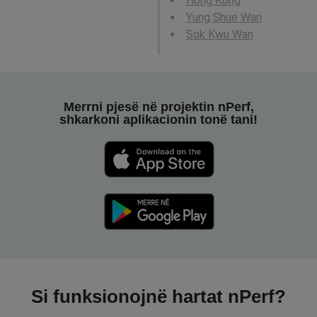
Hong Kong
Yung Shue Wan
Sok Kwu Wan
Merrni pjesë në projektin nPerf,
shkarkoni aplikacionin tonë tani!
Si funksionojnë hartat nPerf?