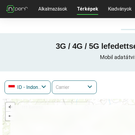
Alkalmazások
Térképek
Kiadványok
3G / 4G / 5G lefedet
Mobil adatátv
ID
- Indonézia
+
−