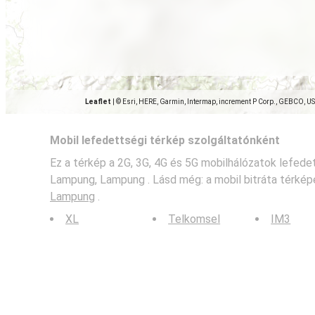
Leaflet
|
© Esri, HERE, Garmin, Intermap, increment P Corp., GEBCO, U
Mobil lefedettségi térkép szolgáltatónként
Ez a térkép a 2G, 3G, 4G és 5G mobilhálózatok lefed
Lampung, Lampung . Lásd még: a mobil bitráta térké
Lampung
.
XL
Telkomsel
IM3