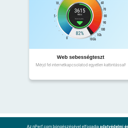
Web sebességteszt
Mérjd fel internetkapcsolatod egyetlen kattintással!
Az nPerf.com böngészésével elfogadja
adatvédelmi és