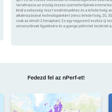
tartalmazza az ország összes üzemeltetőjének internetes t
kínál a sebesség-teszt eredményekhez és a lefedettség-ad
alkalmazásával technológiánként (nincs lefedettség, 2G, 3G,
csak az elmúlt 2 hónapban). Ez egy nagyszerű eszköz új t
versenytársak figyelésére és a gyenge jelátviteli területek 
Fedezd fel az nPerf-et!