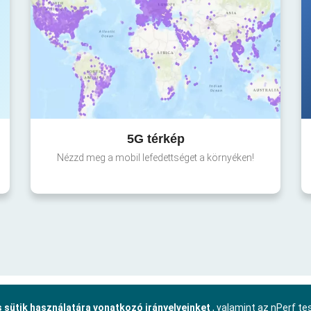
5G térkép
Nézzd meg a mobil lefedettséget a környéken!
 sütik használatára vonatkozó irányelveinket
, valamint az nPerf t