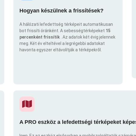
Hogyan készülnek a frissítések?
A hálózati lefedettség térképeit automatikusan
bot frissíti óránként. A sebességtérképeket
15
percenként frissítik
. Az adatok két évig jelennek
meg. Két év elteltével a legrégebbi adatokat
havonta egyszer eltávolítják a térképekről.
A PRO eszköz a lefedettségi térképeket képe
Igen. Ez az eszköz elsősorban a mobilszolgáltatók számára