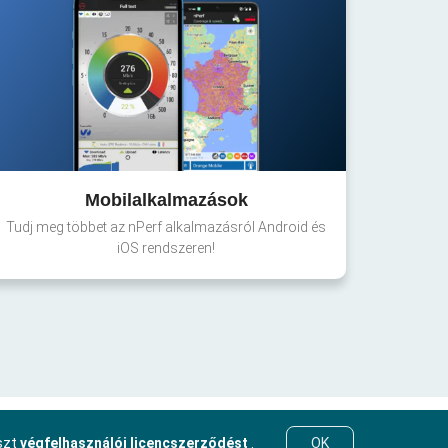
Mobilalkalmazások
Tudj meg többet az nPerf alkalmazásról Android és
iOS rendszeren!
eszt
végfelhasználói licencszerződést
.
OK