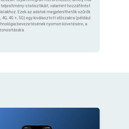
eljesítmény-statisztikáit, valamint hozzáférést
atakhoz. Ezek az adatok megjeleníthetők szűrők
 4G, 4G +, 5G) egy kiválasztott időszakra (például
echnológia bevezetésének nyomon követésére, a
azonosítására.