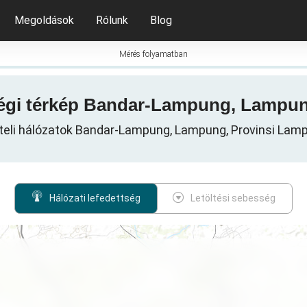
Megoldások
Rólunk
Blog
Mérés folyamatban
tségi térkép Bandar-Lampung, Lampu
iteli hálózatok Bandar-Lampung, Lampung, Provinsi Lamp
Hálózati lefedettség
Letöltési sebesség