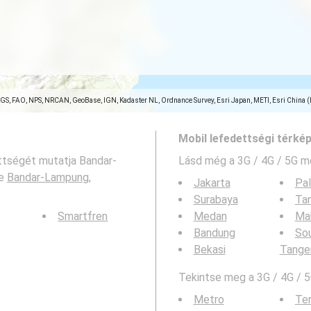
SGS, FAO, NPS, NRCAN, GeoBase, IGN, Kadaster NL, Ordnance Survey, Esri Japan, METI, Esri China 
Mobil lefedettségi térké
ettségét mutatja Bandar-
Lásd még a
3G / 4G / 5G m
pe
Bandar-Lampung,
Jakarta
Pa
Surabaya
Ta
Smartfren
Medan
Ma
Bandung
So
Bekasi
Tange
Tekintse meg a 3G / 4G / 5
Metro
Ter