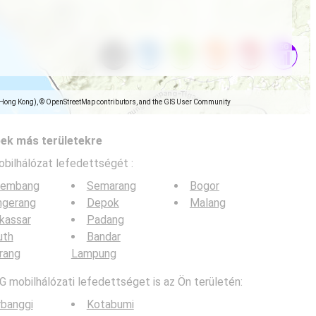
(Hong Kong), © OpenStreetMap contributors, and the GIS User Community
pek más területekre
obilhálózat lefedettségét :
lembang
Semarang
Bogor
ngerang
Depok
Malang
kassar
Padang
uth
Bandar
rang
Lampung
G mobilhálózati lefedettséget is az Ön területén:
banggi
Kotabumi