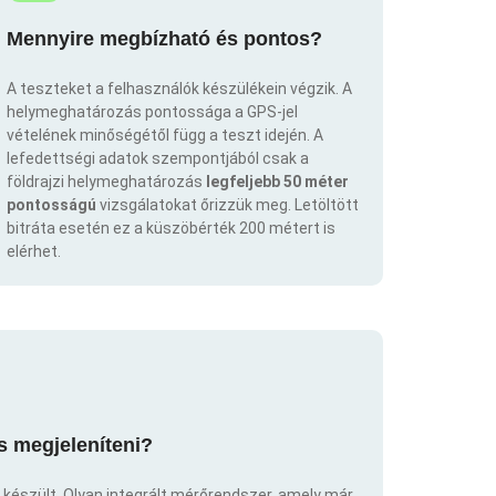
Mennyire megbízható és pontos?
A teszteket a felhasználók készülékein végzik. A
helymeghatározás pontossága a GPS-jel
vételének minőségétől függ a teszt idején. A
lefedettségi adatok szempontjából csak a
földrajzi helymeghatározás
legfeljebb 50 méter
pontosságú
vizsgálatokat őrizzük meg. Letöltött
bitráta esetén ez a küszöbérték 200 métert is
elérhet.
s megjeleníteni?
 készült. Olyan integrált mérőrendszer, amely már