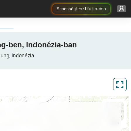
Sebességteszt futtatása
ng-ben, Indonézia-ban
ung, Indonézia
ArcGIS