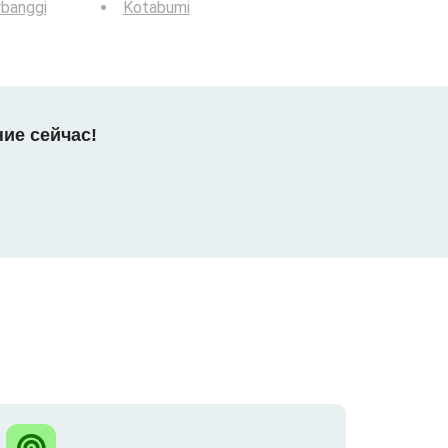
banggi
Kotabumi
ние сейчас!