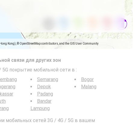
(Hong Kong), © OpenStreetMap contributors, and the GIS User Community
ной связи для других зон
 / 5G покрытие мобильной сети в
:
lembang
Semarang
Bogor
ngerang
Depok
Malang
kassar
Padang
uth
Bandar
rang
Lampung
и мобильных сетей 3G / 4G / 5G в вашем