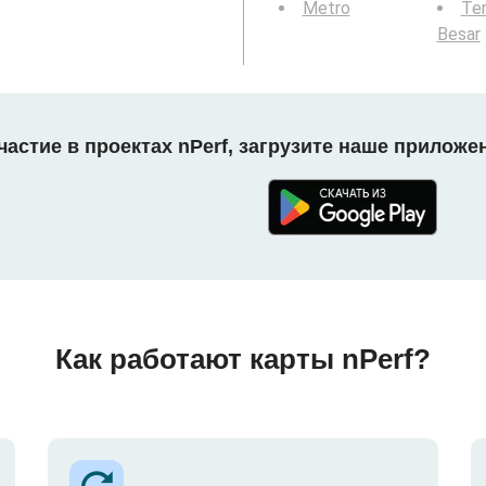
Metro
Ter
Besar
астие в проектах nPerf, загрузите наше приложе
Как работают карты nPerf?