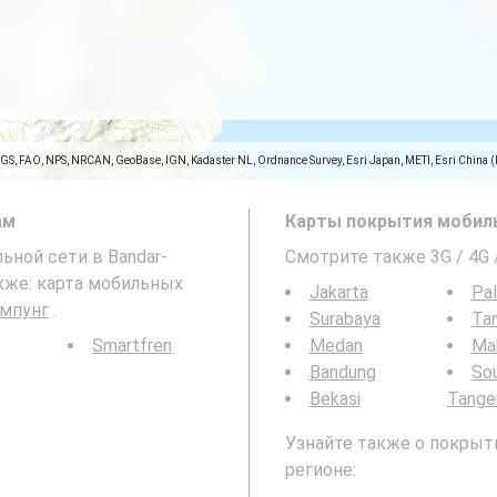
SGS, FAO, NPS, NRCAN, GeoBase, IGN, Kadaster NL, Ordnance Survey, Esri Japan, METI, Esri China 
ам
Карты покрытия мобиль
льной сети в Bandar-
Смотрите также 3G / 4G
кже: карта мобильных
Jakarta
Pa
ампунг
.
Surabaya
Ta
Smartfren
Medan
Ma
Bandung
So
Bekasi
Tange
Узнайте также о покрыти
регионе: