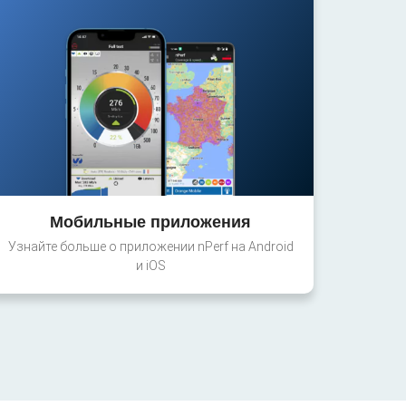
Мобильные приложения
Узнайте больше о приложении nPerf на Android
и iOS