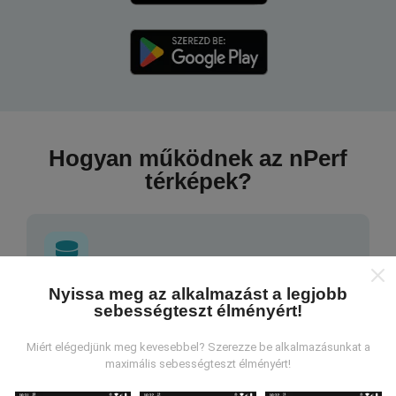
Hogyan működnek az nPerf
térképek?
Nyissa meg az alkalmazást a legjobb
Honnan származnak az adatok?
sebességteszt élményért!
Az adatokat az nPerf alkalmazás felhasználói által
Miért elégedjünk meg kevesebbel? Szerezze be alkalmazásunkat a
végzett tesztekből gyűjtik. Ezek valós körülmények
maximális sebességteszt élményért!
között, közvetlenül a terepen végzett tesztek. Ha