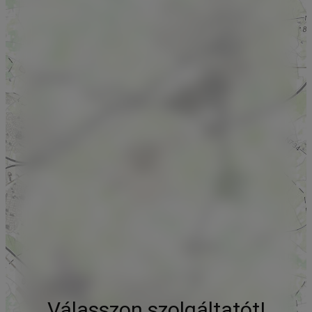
Válasszon szolgáltatót!