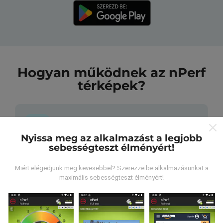
Hogyan működnek az nPerf
térképek?
Nyissa meg az alkalmazást a legjobb
sebességteszt élményért!
Honnan származnak az adatok?
Miért elégedjünk meg kevesebbel? Szerezze be alkalmazásunkat a
Az adatokat az nPerf alkalmazás felhasználói által
maximális sebességteszt élményért!
végzett tesztekből gyűjtik. Ezek valós körülmények
között, közvetlenül a terepen végzett tesztek. Ha
részt venni is szeretne, csak annyit kell tennie, hogy
töltse le az nPerf alkalmazást okostelefonjára.
Minél