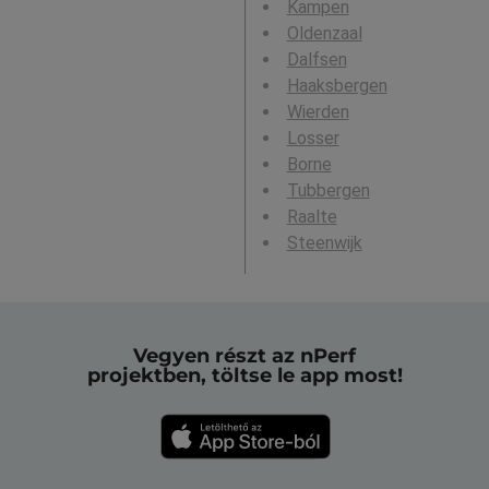
Kampen
Oldenzaal
Dalfsen
Haaksbergen
Wierden
Losser
Borne
Tubbergen
Raalte
Steenwijk
Vegyen részt az nPerf
projektben, töltse le app most!