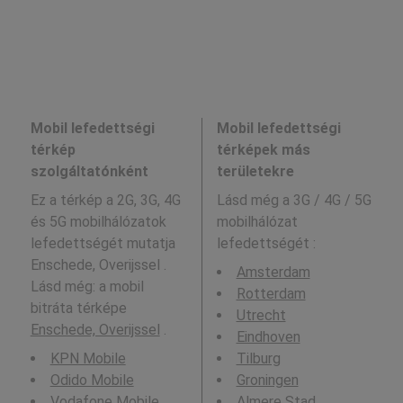
Mobil lefedettségi
Mobil lefedettségi
térkép
térképek más
szolgáltatónként
területekre
Ez a térkép a 2G, 3G, 4G
Lásd még a
3G / 4G / 5G
és 5G mobilhálózatok
mobilhálózat
lefedettségét mutatja
lefedettségét :
Enschede, Overijssel .
Amsterdam
Lásd még: a mobil
Rotterdam
bitráta térképe
Utrecht
Enschede, Overijssel
.
Eindhoven
KPN Mobile
Tilburg
Odido Mobile
Groningen
Vodafone Mobile
Almere Stad