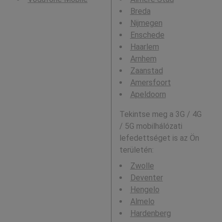
Breda
Nijmegen
Enschede
Haarlem
Arnhem
Zaanstad
Amersfoort
Apeldoorn
Tekintse meg a 3G / 4G
/ 5G mobilhálózati
lefedettséget is az Ön
területén:
Zwolle
Deventer
Hengelo
Almelo
Hardenberg