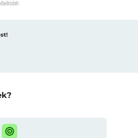
Majāridah
st!
ek?