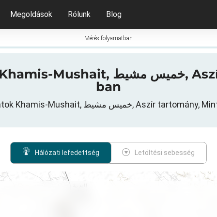
Megoldások
Rólunk
Blog
Mérés folyamatban
szír tartomány-ben, Szaúd-Arábia-
ban
Mobil adatátviteli hálózatok Khamis-Mushait, يط
Hálózati lefedettség
Letöltési sebesség