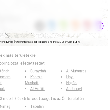
(Hong Kong), © OpenStreetMap contributors, and the GIS User Community
pek más területekre
obilhálózat lefedettségét :
ţānah
Buraydah
Al Mubarraz
mmam
Khamis
Hayil
if
Mushait
Najrān
buk
Al Hufūf
Al Jubayl
G mobilhálózati lefedettséget is az Ön területén:
 Nimāş
Tabālah