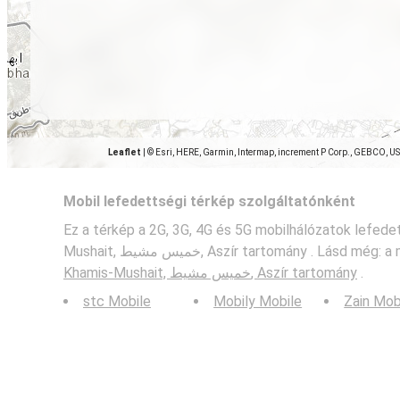
Leaflet
|
© Esri, HERE, Garmin, Intermap, increment P Corp., GEBCO, U
Mobil lefedettségi térkép szolgáltatónként
Ez a térkép a 2G, 3G, 4G és 5G mobilhálózatok lefed
Mushait, خميس مشيط, Aszír tartomány . Lásd 
Khamis-Mushait, خميس مشيط, Aszír tartomány
.
stc Mobile
Mobily Mobile
Zain Mob