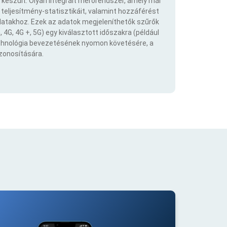
 készült. Olyan integrált mérőrendszer, amely már
eljesítmény-statisztikáit, valamint hozzáférést
atakhoz. Ezek az adatok megjeleníthetők szűrők
 4G, 4G +, 5G) egy kiválasztott időszakra (például
echnológia bevezetésének nyomon követésére, a
azonosítására.