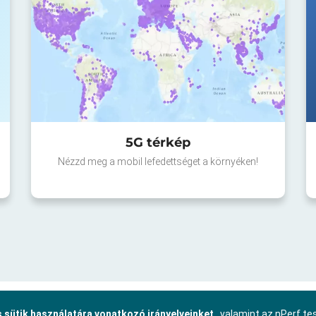
5G térkép
Nézzd meg a mobil lefedettséget a környéken!
 sütik használatára vonatkozó irányelveinket
, valamint az nPerf t