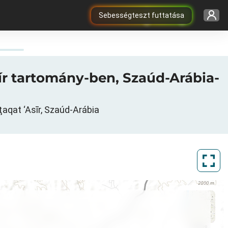
Sebességteszt futtatása
خميس مش, Aszír tartomány, Minţaqat ‘Asīr, Szaúd-Arábia
ArcGIS