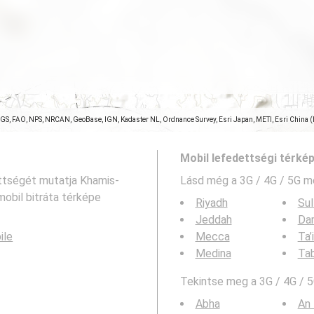
SGS, FAO, NPS, NRCAN, GeoBase, IGN, Kadaster NL, Ordnance Survey, Esri Japan, METI, Esri China 
Mobil lefedettségi térké
ettségét mutatja Khamis-
Lásd még a
3G / 4G / 5G m
még: a mobil bitráta térképe
Riyadh
Sul
Jeddah
Da
ile
Mecca
Ta’
Medina
Ta
Tekintse meg a 3G / 4G / 5
Abha
An