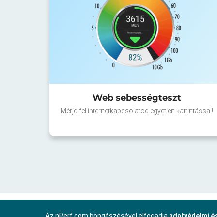
Web sebességteszt
Mérjd fel internetkapcsolatod egyetlen kattintással!
Az nPerf.com böngészésével elfogadja
adatvédelmi és