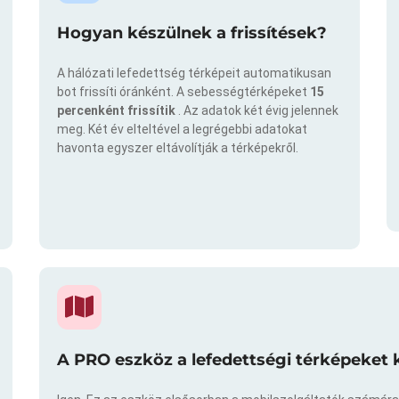
Hogyan készülnek a frissítések?
A hálózati lefedettség térképeit automatikusan
bot frissíti óránként. A sebességtérképeket
15
percenként frissítik
. Az adatok két évig jelennek
meg. Két év elteltével a legrégebbi adatokat
havonta egyszer eltávolítják a térképekről.
A PRO eszköz a lefedettségi térképeket 