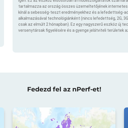
Igen. Ez az eszköz elsősorban a mobilszolgáltatók számára
tartalmazza az ország összes üzemeltetőjének internetes t
kínál a sebesség-teszt eredményekhez és a lefedettség-ad
alkalmazásával technológiánként (nincs lefedettség, 2G, 3G,
csak az elmúlt 2 hónapban). Ez egy nagyszerű eszköz új t
versenytársak figyelésére és a gyenge jelátviteli területek 
Fedezd fel az nPerf-et!