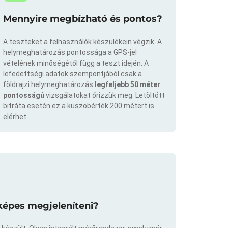
Mennyire megbízható és pontos?
A teszteket a felhasználók készülékein végzik. A
helymeghatározás pontossága a GPS-jel
vételének minőségétől függ a teszt idején. A
lefedettségi adatok szempontjából csak a
földrajzi helymeghatározás
legfeljebb 50 méter
pontosságú
vizsgálatokat őrizzük meg. Letöltött
bitráta esetén ez a küszöbérték 200 métert is
elérhet.
képes megjeleníteni?