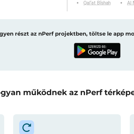
Qal‘at Bīshah
Al 
gyen részt az nPerf projektben, töltse le app mo
gyan működnek az nPerf térkép