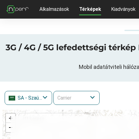
Alkalmazások
Térképek
Kiadványok
3G / 4G / 5G lefedettségi térkép Khamis-Mushait, خميس مشيط, A
SA
- Szaúd-Arábia
+
−