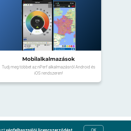
Mobilalkalmazások
Tudj meg többet az nPerf alkalmazásról Android és
iOS rendszeren!
eszt
végfelhasználói licencszerződést
.
OK