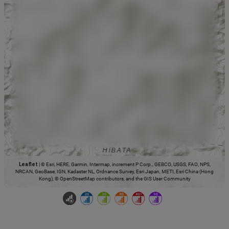
Leaflet
|
© Esri, HERE, Garmin, Intermap, increment P Corp., GEBCO, USGS, FAO, NPS,
NRCAN, GeoBase, IGN, Kadaster NL, Ordnance Survey, Esri Japan, METI, Esri China (Hong
Kong), © OpenStreetMap contributors, and the GIS User Community