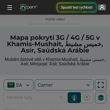
Spustit test rychlosti
Probíhá měření
Mapa pokrytí 3G / 4G / 5G v
Khamis-Mushait, خميس مشيط,
Asír, Saúdská Arábie
Mobilní datové sítě v Khamis-Mushait, خميس مشيط,
Asír, Minţaqat ‘Asīr, Saúdská Arábie
SA