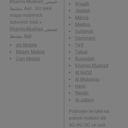
Khamis-Mushait, خميس
Riyadh
مشيط, Asír . Viz také:
Jeddah
mapa mobilních
Mecca
datových toků v
Medina
Khamis-Mushait, خميس
Sulţānah
مشيط, Asír
.
Dammam
stc Mobile
Ta’if
Mobily Mobile
Tabuk
Zain Mobile
Buraydah
Khamis Mushait
Al Hufūf
Al Mubarraz
Hayil
Najrān
Al Jubayl
Podívejte se také na
pokrytí mobilní sítí
3G/4G/5G ve vaší