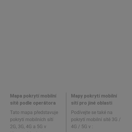
Mapa pokrytí mobilní
Mapy pokrytí mobilní
sítě podle operátora
sítí pro jiné oblasti
Tato mapa představuje
Podívejte se také na
pokrytí mobilních sítí
pokrytí mobilní sítě 3G /
2G, 3G, 4G a 5G v
4G / 5G v
: