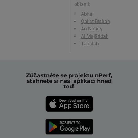
oblasti:
Abha
Qal‘at Bīshah
An Nimāş
Al Majāridah
Tabālah
Zúčastněte se projektu nPerf,
stáhněte si naši aplikaci hned
teď!