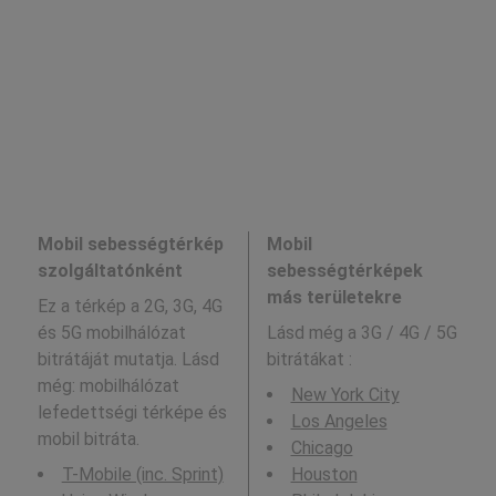
Mobil sebességtérkép
Mobil
szolgáltatónként
sebességtérképek
más területekre
Ez a térkép a 2G, 3G, 4G
és 5G mobilhálózat
Lásd még a
3G / 4G / 5G
bitrátáját mutatja. Lásd
bitrátákat :
még: mobilhálózat
New York City
lefedettségi térképe és
Los Angeles
mobil bitráta.
Chicago
T-Mobile (inc. Sprint)
Houston