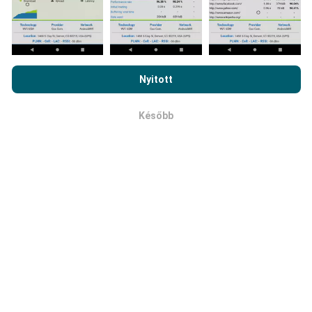
Mennyire megbízható és pontos?
A teszteket a felhasználók készülékein végzik. A
Az nPerf.com böngészésével elfogadja
adatvédelmi és sütik
helymeghatározás pontossága a GPS-jel vételének
használatára vonatkozó irányelveinket
, valamint az nPerf
minőségétől függ a teszt idején. A lefedettségi
Nyitott
teszt
végfelhasználói licencszerződést
.
adatok szempontjából csak a földrajzi
helymeghatározás
legfeljebb 50 méter pontosságú
Később
OK
vizsgálatokat őrizzük meg. Letöltött bitráta esetén
ez a küszöbérték 200 métert is elérhet.
Hogyan tudom megszerezni a nyers
adatokat?
Szeretne CSV formátumban megszerezni a hálózati
lefedettségre vonatkozó adatokat vagy az nPerf