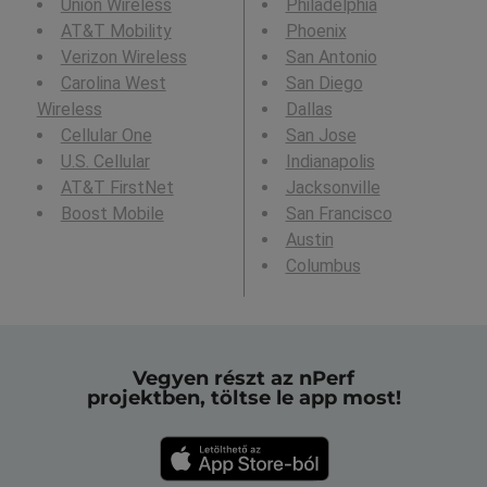
Union Wireless
Philadelphia
AT&T Mobility
Phoenix
Verizon Wireless
San Antonio
Carolina West
San Diego
Wireless
Dallas
Cellular One
San Jose
U.S. Cellular
Indianapolis
AT&T FirstNet
Jacksonville
Boost Mobile
San Francisco
Austin
Columbus
Vegyen részt az nPerf
projektben, töltse le app most!