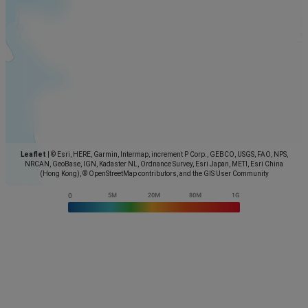
Leaflet
|
© Esri, HERE, Garmin, Intermap, increment P Corp., GEBCO, USGS, FAO, NPS,
NRCAN, GeoBase, IGN, Kadaster NL, Ordnance Survey, Esri Japan, METI, Esri China
(Hong Kong), © OpenStreetMap contributors, and the GIS User Community