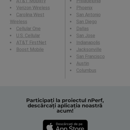
AT&T Mobility
Philadelphia
Verizon Wireless
Phoenix
Carolina West
San Antonio
Wireless
San Diego
Cellular One
Dallas
U.S. Cellular
San Jose
AT&T FirstNet
Indianapolis
Boost Mobile
Jacksonville
San Francisco
Austin
Columbus
Participați la proiectul nPerf,
descărcați aplicația noastră
acum!