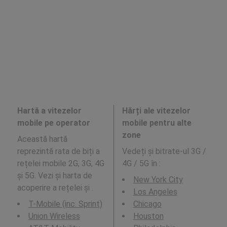
Hartă a vitezelor
Hărți ale vitezelor
mobile pe operator
mobile pentru alte
zone
Această hartă
reprezintă rata de biți a
Vedeți și bitrate-ul 3G /
rețelei mobile 2G, 3G, 4G
4G / 5G în
:
și 5G. Vezi și harta de
New York City
acoperire a rețelei și .
Los Angeles
T-Mobile (inc. Sprint)
Chicago
Union Wireless
Houston