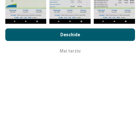
Cât de fiabilă și precisă este?
Prin navigarea nPerf.com, sunteți de acord cu
Politica de
confidențialitate și cookie-uri de utilizare
precum și
Acordul
Testele sunt efectuate pe dispozitivele utilizatorilor.
Deschide
de Licență pentru Utilizatorul Final
a testului nostru nPerf.
Precizia geo locației depinde de calitatea recepției
semnalului GPS la momentul testului. Pentru datele
Mai tarziu
de acoperire, noi păstrăm doar teste cu o precizie
OK
maximă a locației
de 50 de metri
. Pentru rata de
descărcare, acest prag merge până la 200 de metri.
Cum pot obține date brute?
Căutați să faceți rost de datele privind acoperirea
rețelei sau testele nPerf (bitrate, latență, navigare,