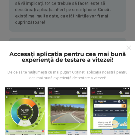
să vă implicați, tot ce trebuie să faceți este să
descărcați aplicația nPerf pe smartphone.
Cu cât
există mai multe date, cu atât hărțile vor fi mai
cuprinzătoare!
Accesați aplicația pentru cea mai bună
experiență de testare a vitezei!
Cum se fac actualizările?
De ce să te mulțumești cu mai puțin? Obțineți aplicația noastră pentru
cea mai bună experiență de testare a vitezei!
Hărțile de acoperire a rețelei sunt actualizate
automat de către un robot la fiecare oră. Hărțile de
viteză sunt
actualizate la fiecare 15 minute
. Datele
sunt afișate timp de doi ani. După doi ani, cele mai
vechi date sunt eliminate din hărți o dată pe lună.