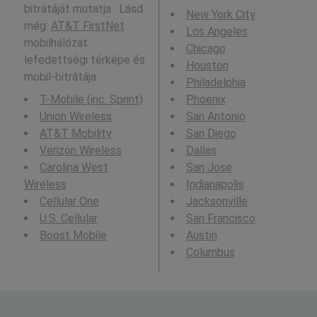
bitrátáját mutatja . Lásd
New York City
még:
AT&T FirstNet
Los Angeles
mobilhálózat
Chicago
lefedettségi térképe és
Houston
mobil-bitrátája .
Philadelphia
T-Mobile (inc. Sprint)
Phoenix
Union Wireless
San Antonio
AT&T Mobility
San Diego
Verizon Wireless
Dallas
Carolina West
San Jose
Wireless
Indianapolis
Cellular One
Jacksonville
U.S. Cellular
San Francisco
Boost Mobile
Austin
Columbus