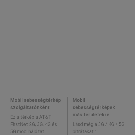
Mobil sebességtérkép
Mobil
szolgáltatónként
sebességtérképek
más területekre
Ez a térkép a AT&T
FirstNet 2G, 3G, 4G és
Lásd még a
3G / 4G / 5G
5G mobilhálózat
bitrátákat :