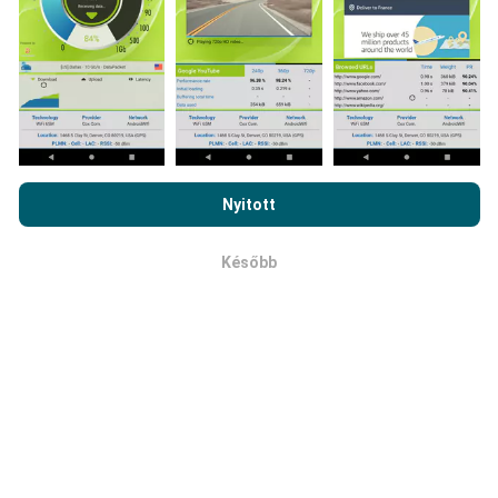
Mennyire megbízható és pontos?
Az nPerf.com böngészésével elfogadja
adatvédelmi és sütik
használatára vonatkozó irányelveinket
, valamint az nPerf
A teszteket a felhasználók készülékein végzik. A
Nyitott
teszt
végfelhasználói licencszerződést
.
helymeghatározás pontossága a GPS-jel vételének
minőségétől függ a teszt idején. A lefedettségi
Később
OK
adatok szempontjából csak a földrajzi
helymeghatározás
legfeljebb 50 méter pontosságú
vizsgálatokat őrizzük meg. Letöltött bitráta esetén
ez a küszöbérték 200 métert is elérhet.