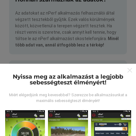
Az adatokat az nPerf alkalmazás felhasználói által
végzett tesztekből gyűjtik. Ezek valós körülmények
között, közvetlenül a terepen végzett tesztek. Ha
részt venni is szeretne, csak annyit kell tennie, hogy
töltse le az nPerf alkalmazást okostelefonjára.
Minél
több adat van, annál átfogóbb lesz a térkép!
Nyissa meg az alkalmazást a legjobb
sebességteszt élményért!
Hogyan készülnek a frissítések?
Miért elégedjünk meg kevesebbel? Szerezze be alkalmazásunkat a
maximális sebességteszt élményért!
A hálózati lefedettség térképeit automatikusan bot
frissíti óránként. A sebességtérképeket
15
percenként frissítik
. Az adatok két évig jelennek
meg. Két év elteltével a legrégebbi adatokat havonta
egyszer eltávolítják a térképekről.