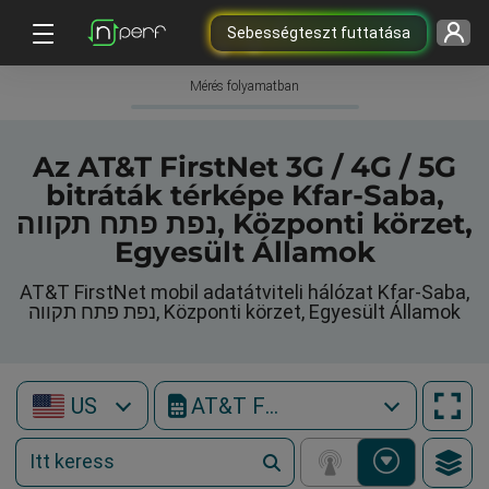
Sebességteszt futtatása
Mérés folyamatban
Az AT&T FirstNet 3G / 4G / 5G
bitráták térképe Kfar-Saba,
נפת פתח תקווה, Központi körzet,
Egyesült Államok
AT&T FirstNet mobil adatátviteli hálózat Kfar-Saba,
נפת פתח תקווה, Központi körzet, Egyesült Államok
US
AT&T FirstNet