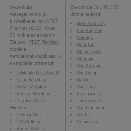
Deze kaart
Zie ook de 3G / 4G / 5G
vertegenwoordigt
bitsnelheden in
:
bitsnelheden van AT&T
New York City
FirstNet 2G, 3G, 4G en
Los Angeles
5G mobiele netwerk in .
Chicago
Zie ook :
AT&T FirstNet
Houston
mobiele
Philadelphia
netwerkdekkingskaart in
Phoenix
en mobiele bitrates in .
San Antonio
T-Mobile (inc. Sprint)
San Diego
Union Wireless
Dallas
AT&T Mobility
San Jose
Verizon Wireless
Indianapolis
Carolina West
Jacksonville
Wireless
San Francisco
Cellular One
Austin
U.S. Cellular
Columbus
Boost Mobile