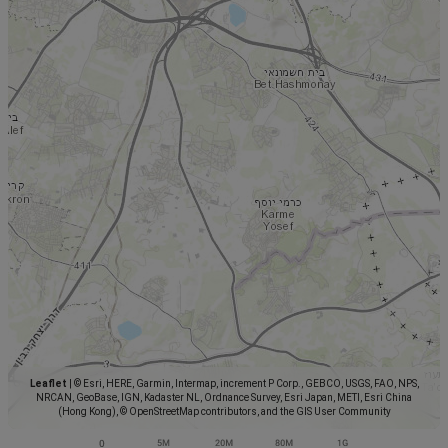
Leaflet
|
© Esri, HERE, Garmin, Intermap, increment P Corp., GEBCO, USGS, FAO, NPS,
NRCAN, GeoBase, IGN, Kadaster NL, Ordnance Survey, Esri Japan, METI, Esri China
(Hong Kong), © OpenStreetMap contributors, and the GIS User Community