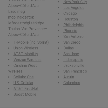
New York City
Alpes–Côte d’Azur .
Los Angeles
Lásd még:
Chicago
mobilhálózatok
Houston
lefedettségi térképe
Philadelphia
Toulon, Var, Provence–
Phoenix
Alpes–Côte d’Azur .
San Antonio
T-Mobile (inc. Sprint)
San Diego
Union Wireless
Dallas
AT&T Mobility
San Jose
Verizon Wireless
Indianapolis
Carolina West
Jacksonville
Wireless
San Francisco
Cellular One
Austin
U.S. Cellular
Columbus
AT&T FirstNet
Boost Mobile