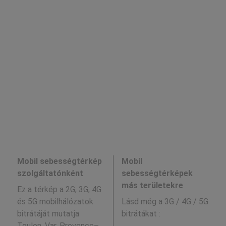
Mobil sebességtérkép
Mobil
szolgáltatónként
sebességtérképek
más területekre
Ez a térkép a 2G, 3G, 4G
és 5G mobilhálózatok
Lásd még a
3G / 4G / 5G
bitrátáját mutatja
bitrátákat :
Toulon, Var, Provence–