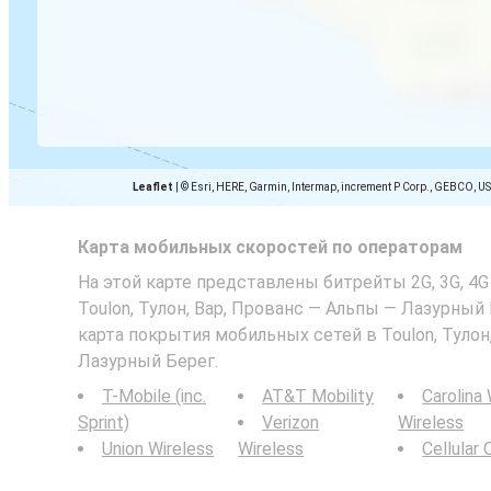
Leaflet
|
© Esri, HERE, Garmin, Intermap, increment P Corp., GEBCO, U
Карта мобильных скоростей по операторам
На этой карте представлены битрейты 2G, 3G, 4G
Toulon, Тулон, Вар, Прованс — Альпы — Лазурный
карта покрытия мобильных сетей в Toulon, Тулон
Лазурный Берег.
T-Mobile (inc.
AT&T Mobility
Carolina
Sprint)
Verizon
Wireless
Union Wireless
Wireless
Cellular