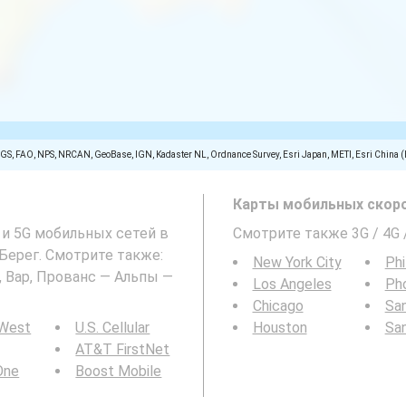
SGS, FAO, NPS, NRCAN, GeoBase, IGN, Kadaster NL, Ordnance Survey, Esri Japan, METI, Esri China 
Карты мобильных скоро
 и 5G мобильных сетей в
Смотрите также 3G / 4G 
 Берег. Смотрите также:
New York City
Phi
, Вар, Прованс — Альпы —
Los Angeles
Ph
Chicago
San
 West
U.S. Cellular
Houston
Sa
AT&T FirstNet
 One
Boost Mobile