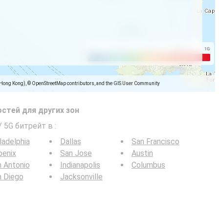
(Hong Kong), © OpenStreetMap contributors, and the GIS User Community
стей для других зон
/ 5G битрейт в
:
ladelphia
Dallas
San Francisco
oenix
San Jose
Austin
 Antonio
Indianapolis
Columbus
n Diego
Jacksonville