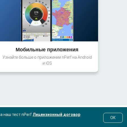
Мобильные приложения
Узнайте больше о приложении nPerf на Android
и iOS
на наш тест nPerf
Лицензионный договор
ОК