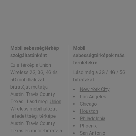
Mobil sebességtérkép
Mobil
szolgáltatónként
sebességtérképek más
területekre
Ez a térkép a Union
Wireless 2G, 3G, 4G és
Lásd még a
3G / 4G / 5G
5G mobilhálózat
bitrátákat :
bitrátáját mutatja
New York City
Austin, Travis County,
Los Angeles
Texas . Lásd még:
Union
Chicago
Wireless
mobilhálózat
Houston
lefedettségi térképe
Philadelphia
Austin, Travis County,
Phoenix
Texas és mobil-bitrátája
San Antonio