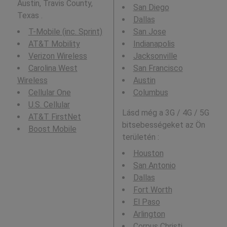
Austin, Travis County,
San Diego
Texas .
Dallas
T-Mobile (inc. Sprint)
San Jose
AT&T Mobility
Indianapolis
Verizon Wireless
Jacksonville
Carolina West
San Francisco
Wireless
Austin
Cellular One
Columbus
U.S. Cellular
Lásd még a 3G / 4G / 5G
AT&T FirstNet
bitsebességeket az Ön
Boost Mobile
területén :
Houston
San Antonio
Dallas
Fort Worth
El Paso
Arlington
Corpus Christi