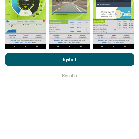
Hogyan készülnek a frissítések?
Az nPerf.com böngészésével elfogadja
adatvédelmi és sütik
A hálózati lefedettség térképeit automatikusan bot
használatára vonatkozó irányelveinket
, valamint az nPerf teszt
Nyitott
frissíti óránként. A sebességtérképeket
15
végfelhasználói licencszerződést
.
percenként frissítik
. Az adatok két évig jelennek meg.
Később
Két év elteltével a legrégebbi adatokat havonta
OK
egyszer eltávolítják a térképekről.
Mennyire megbízható és pontos?