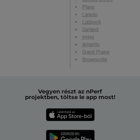
Plano
Laredo
Lubbock
Garland
Irving
Amarillo
Grand Prairie
Brownsville
Vegyen részt az nPerf
projektben, töltse le app most!