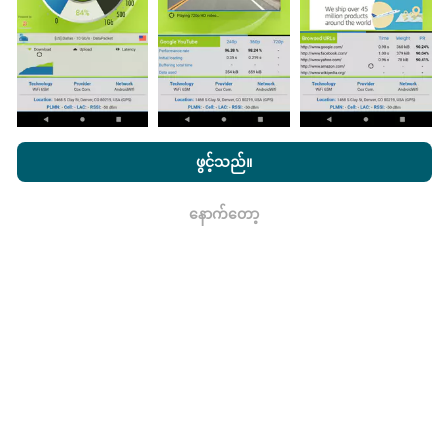
ဖြစ်သည်။
nPerf.com ကိုကြည့်ခြင်းအားဖြင့်ကျွန်ုပ်တို့၏
သီးသန့် နှင့် Cookies
မွမ်းမံမှုများကိုဘယ်လိုလုပ်ထားသလဲ။
အသုံးပြုမှုမူဝါဒ နှင့်ကျွန်ုပ်တို့၏ nPerf စမ်းသပ်မှု
us
သုံးစွဲသူလိုင်စင်
ဖွင့်သည်။
သဘောတူညီချက်
။
ကွန်ယက်လွှမ်းခြုံမြေပုံသည်နာရီတိုင်း bot မှ
နောက်တော့
ရလား
အလိုအလျောက် update လုပ်သည်။ အမြန်မြေပုံများကို
၁၅
မိနစ်တိုင်းတွင် update လုပ်သည်။
ဒေတာကိုနှစ်နှစ်ပြသ
နေသည်။ ၂ နှစ်အကြာတွင်သက်တမ်းအရင့်ဆုံး
အချက်အလက်များကိုမြေပုံများမှတစ်လတစ်ကြိမ်
ဖယ်ရှားသည်။