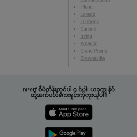
Plano
Laredo
Lubbock
Garland
Irving
Amarillo
Grand Prairie
Brownsville
nPerf စီမံကိန်းတွင်ပါ ၀ င်ပါ၊ ယခုကျွန်ုပ်
တို့အက်ပလီကေးရှင်းကိုကူးယူပါ။