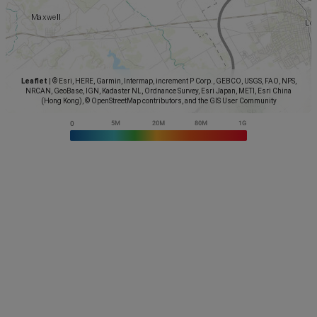
Leaflet
|
© Esri, HERE, Garmin, Intermap, increment P Corp., GEBCO, USGS, FAO, NPS,
NRCAN, GeoBase, IGN, Kadaster NL, Ordnance Survey, Esri Japan, METI, Esri China
(Hong Kong), © OpenStreetMap contributors, and the GIS User Community