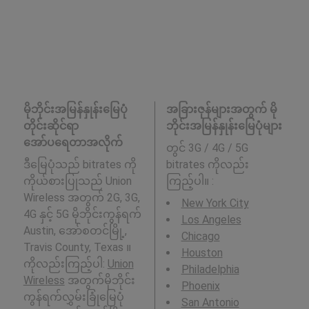
မိုဘိုင်းအမြန်နှုန်းမြေပုံ
အခြားဇုန်များအတွက် မို
တိုင်းဆိုင်ရာ
ဘိုင်းအမြန်နှုန်းမြေပုံများ
အော်ပရေတာအလိုက်
တွင် 3G / 4G / 5G
ဒီမြေပုံသည် bitrates ကို
bitrates ကိုလည်း
ကိုယ်စားပြုသည် Union
ကြည့်ပါ။ :
Wireless အတွက် 2G, 3G,
New York City
4G နှင့် 5G မိုဘိုင်းကွန်ရက်
Los Angeles
Austin, အော်စတင်မြို့,
Chicago
Travis County, Texas ။
Houston
ကိုလည်းကြည့်ပါ:
Union
Philadelphia
Wireless
အတွက်မိုဘိုင်း
Phoenix
ကွန်ရက်လွှမ်းခြုံမြေပုံ
San Antonio