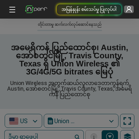
အမြန်နှုန်း စမ်းသပ်မှု ပြုလုပ်ပါ
တိုင်းတာမှု ဆက်လက်လုပ်ဆောင်နေသည်
အမေရိကန် ပြည်ထောင်စု၊ Austin,
အော်စတင်မြို့, Travis County,
Texas ရှိ Union Wireless ၏
3G/4G/5G bitrates မြေပုံ
Union Wireless အတွက်ဆယ်လူလာဒေတာကွန်ရက်
Austin, အော်စတင်မြို့, Travis County, Texas, အမေရိ
ကန် ပြည်ထောင်စု
US
Union Wireless