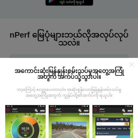
nPerf မြေပုံများဘယ်လိုအလုပ်လုပ်
သလဲ။
အကောင်းဆုံးမြန်နှုန်းစမ်းသပ်မှုအတွေ့အကြုံ
အတွက် အက်ပ်သို့သွားပါ။
ဒေတာကဘယ်ကနေလာတာလဲ
ဘာ့ကြောင့် လျှော့ပေးတာလဲ။ အဆုံးစွန်သောမြန်နှုန်းစမ်းသပ်မှု
အတွေ့အကြုံအတွက် ကျွန်ုပ်တို့၏အက်ပ်ကို ရယူပါ။
ဒေတာများကို nPerf အက်ပလီကေးရှင်းအသုံးပြုသူများမှ
ပြုလုပ်သောစမ်းသပ်မှုများမှရယူသည်။ ဤရွေ့ကားစစ်
မှန်သောအခြေအနေများ, စစ်မှန်သောအခြေအနေများတွင်
ကောက်ယူစမ်းသပ်မှုဖြစ်ကြသည်။ သင်လည်းပါ ၀ င်လိုပါက
nPerf အက်ပ်ကိုသင်၏စမတ်ဖုန်းထဲသို့ဒေါင်းလုပ်ဆွဲရန်ဖြစ်
သည်။
ဒေတာများများလေမြေပုံများပြည့်စုံလေလေ