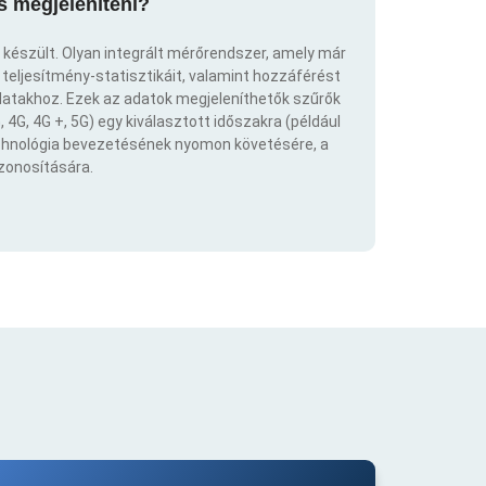
s megjeleníteni?
 készült. Olyan integrált mérőrendszer, amely már
eljesítmény-statisztikáit, valamint hozzáférést
atakhoz. Ezek az adatok megjeleníthetők szűrők
 4G, 4G +, 5G) egy kiválasztott időszakra (például
echnológia bevezetésének nyomon követésére, a
azonosítására.