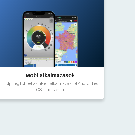
Mobilalkalmazások
Tudj meg többet az nPerf alkalmazásról Android és
iOS rendszeren!