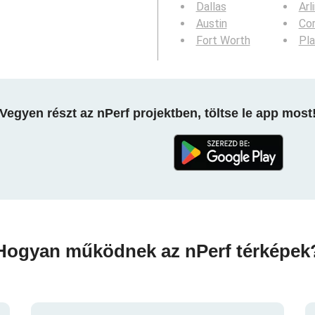
Dallas
Arl
Austin
Cor
Fort Worth
Pl
Vegyen részt az nPerf projektben, töltse le app most
Hogyan működnek az nPerf térképek