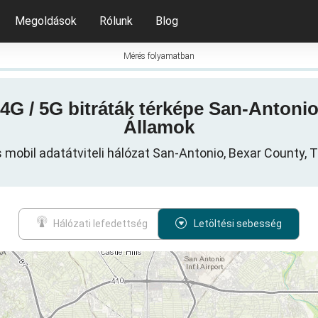
Megoldások
Rólunk
Blog
Mérés folyamatban
 4G / 5G bitráták térképe San-Antonio
Államok
 mobil adatátviteli hálózat San-Antonio, Bexar County, 
Hálózati lefedettség
Letöltési sebesség