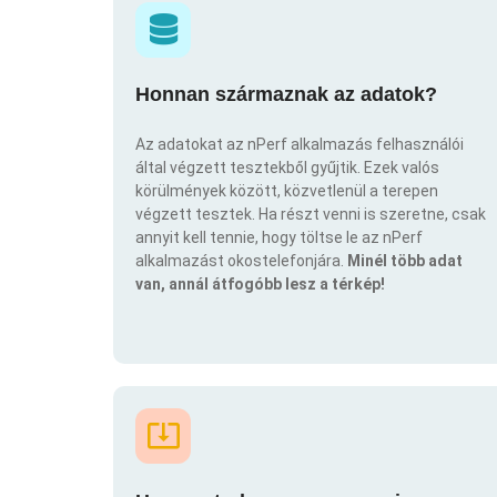
Honnan származnak az adatok?
Az adatokat az nPerf alkalmazás felhasználói
által végzett tesztekből gyűjtik. Ezek valós
körülmények között, közvetlenül a terepen
végzett tesztek. Ha részt venni is szeretne, csak
annyit kell tennie, hogy töltse le az nPerf
alkalmazást okostelefonjára.
Minél több adat
van, annál átfogóbb lesz a térkép!