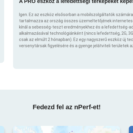
A PRO eszköz a lefedettségi térképeket képe
Igen. Ez az eszköz elsősorban a mobilszolgáltatók számára
tartalmazza az ország összes üzemeltetőjének internetes t
kínál a sebesség-teszt eredményekhez és a lefedettség-ad
alkalmazásával technológiánként (nincs lefedettség, 2G, 3G,
csak az elmúlt 2 hónapban). Ez egy nagyszerű eszköz új t
versenytársak figyelésére és a gyenge jelátviteli területek 
Fedezd fel az nPerf-et!