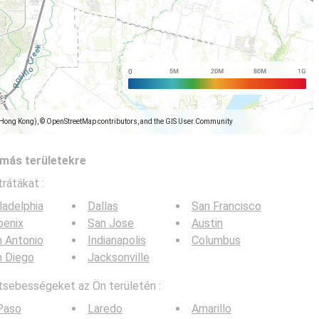
(Hong Kong), © OpenStreetMap contributors, and the GIS User Community
más területekre
trátákat :
ladelphia
Dallas
San Francisco
oenix
San Jose
Austin
 Antonio
Indianapolis
Columbus
n Diego
Jacksonville
tsebességeket az Ön területén :
Paso
Laredo
Amarillo