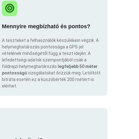
Mennyire megbízható és pontos?
A teszteket a felhasználók készülékein végzik. A
helymeghatározás pontossága a GPS-jel
vételének minőségétől függ a teszt idején. A
lefedettségi adatok szempontjából csak a
földrajzi helymeghatározás
legfeljebb 50 méter
pontosságú
vizsgálatokat őrizzük meg. Letöltött
bitráta esetén ez a küszöbérték 200 métert is
elérhet.