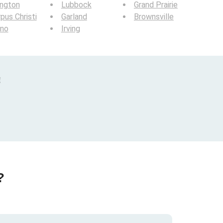
ington
Lubbock
Grand Prairie
pus Christi
Garland
Brownsville
ano
Irving
!
?