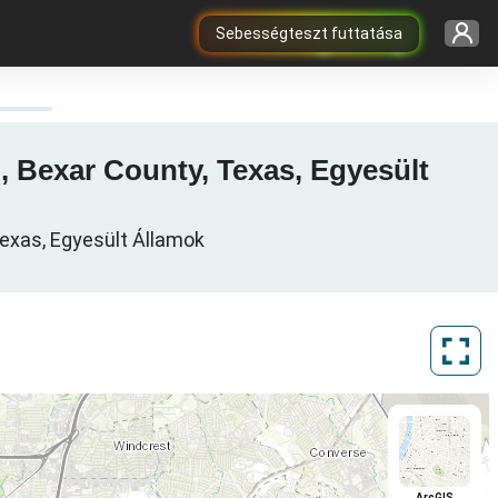
Sebességteszt futtatása
, Bexar County, Texas, Egyesült
Texas, Egyesült Államok
ArcGIS