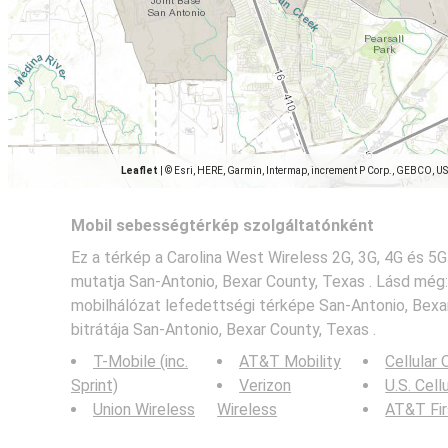
Leaflet
|
© Esri, HERE, Garmin, Intermap, increment P Corp., GEBCO, U
Mobil sebességtérkép szolgáltatónként
Ez a térkép a Carolina West Wireless 2G, 3G, 4G és 5G
mutatja San-Antonio, Bexar County, Texas . Lásd még
mobilhálózat lefedettségi térképe San-Antonio, Bexa
bitrátája San-Antonio, Bexar County, Texas .
T-Mobile (inc.
AT&T Mobility
Cellular
Sprint)
Verizon
U.S. Cell
Union Wireless
Wireless
AT&T Fi