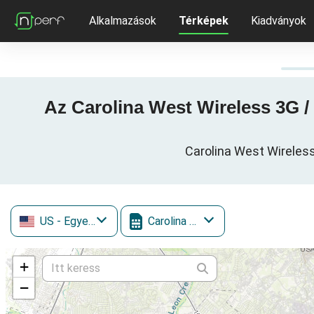
Alkalmazások
Térképek
Kiadványok
Az Carolina West Wireless 3G /
Carolina West Wireless
US
- Egyesült Államok
Carolina West Wireless
+
−