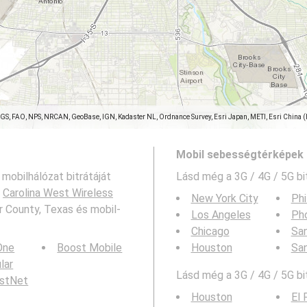
SGS, FAO, NPS, NRCAN, GeoBase, IGN, Kadaster NL, Ordnance Survey, Esri Japan, METI, Esri China 
Mobil sebességtérképek 
 mobilhálózat bitrátáját
Lásd még a
3G / 4G / 5G bi
:
Carolina West Wireless
New York City
Phi
r County, Texas és mobil-
Los Angeles
Ph
Chicago
San
 One
Boost Mobile
Houston
Sa
ular
Lásd még a 3G / 4G / 5G bi
rstNet
Houston
El 