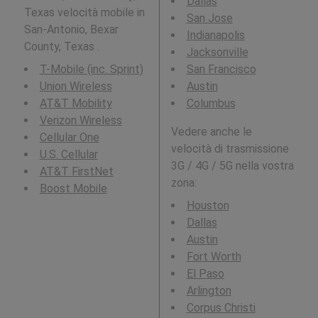
Dallas
Texas velocità mobile in
San Jose
San-Antonio, Bexar
Indianapolis
County, Texas .
Jacksonville
T-Mobile (inc. Sprint)
San Francisco
Union Wireless
Austin
AT&T Mobility
Columbus
Verizon Wireless
Vedere anche le
Cellular One
velocità di trasmissione
U.S. Cellular
3G / 4G / 5G nella vostra
AT&T FirstNet
zona:
Boost Mobile
Houston
Dallas
Austin
Fort Worth
El Paso
Arlington
Corpus Christi