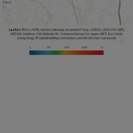
Leaflet
|
© Esri, HERE, Garmin, Intermap, increment P Corp., GEBCO, USGS, FAO, NPS,
NRCAN, GeoBase, IGN, Kadaster NL, Ordnance Survey, Esri Japan, METI, Esri China
(Hong Kong), © OpenStreetMap contributors, and the GIS User Community