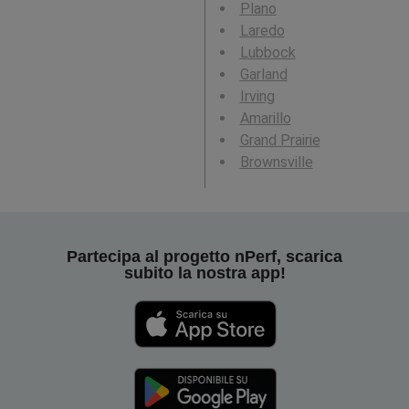
Plano
Laredo
Lubbock
Garland
Irving
Amarillo
Grand Prairie
Brownsville
Partecipa al progetto nPerf, scarica
subito la nostra app!