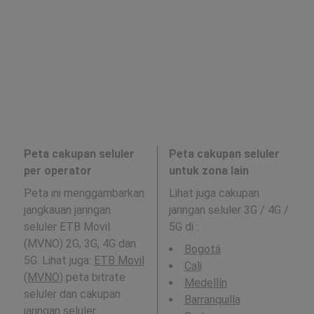
Peta cakupan seluler
Peta cakupan seluler
per operator
untuk zona lain
Peta ini menggambarkan
Lihat juga cakupan
jangkauan jaringan
jaringan seluler 3G / 4G /
seluler ETB Movil
5G di
:
(MVNO) 2G, 3G, 4G dan
Bogotá
5G. Lihat juga:
ETB Movil
Cali
(MVNO)
peta bitrate
Medellín
seluler dan cakupan
Barranquilla
jaringan seluler .