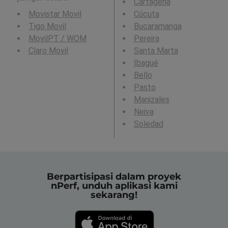
Cartagena
Movistar Movil
Cúcuta
Tigo Movil
Bucaramanga
MovilPT / WOM
Pereira
Claro Movil
Santa Marta
Ibagué
Bello
Pasto
Manizales
Neiva
Soledad
Berpartisipasi dalam proyek
nPerf, unduh aplikasi kami
sekarang!