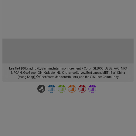
Leaflet
|
© Esri, HERE, Garmin, Intermap, increment P Corp., GEBCO, USGS, FAO, NPS,
NRCAN, GeoBase, IGN, Kadaster NL, Ordnance Survey, Esri Japan, METI, Esri China
(Hong Kong), © OpenStreetMap contributors, and the GIS User Community