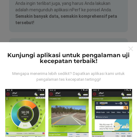
Anda ingin terlibat juga, yang harus Anda lakukan
adalah mengunduh aplikasi nPerf ke ponsel Anda.
Semakin banyak data, semakin komprehensif peta
tersebut!
Kunjungi aplikasi untuk pengalaman uji
kecepatan terbaik!
Bagaimana pembaruan dibuat?
Mengapa menerima lebih sedikit? Dapatkan aplikasi kami untuk
pengalaman tes kecepatan tertinggi!
Peta jangkauan jaringan secara otomatis diperbarui
oleh bot setiap jam. Peta kecepatan
diperbarui
setiap 15 menit
. Data ditampilkan selama dua tahun.
Setelah dua tahun, data paling lama akan dihapus dari
peta sebulan sekali.