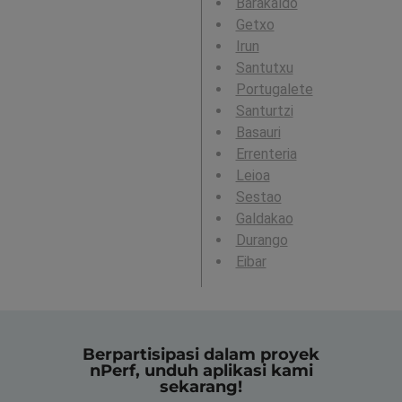
Barakaldo
Getxo
Irun
Santutxu
Portugalete
Santurtzi
Basauri
Errenteria
Leioa
Sestao
Galdakao
Durango
Eibar
Berpartisipasi dalam proyek
nPerf, unduh aplikasi kami
sekarang!