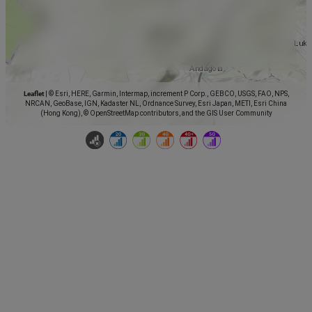
Leaflet
|
© Esri, HERE, Garmin, Intermap, increment P Corp., GEBCO, USGS, FAO, NPS,
NRCAN, GeoBase, IGN, Kadaster NL, Ordnance Survey, Esri Japan, METI, Esri China
(Hong Kong), © OpenStreetMap contributors, and the GIS User Community