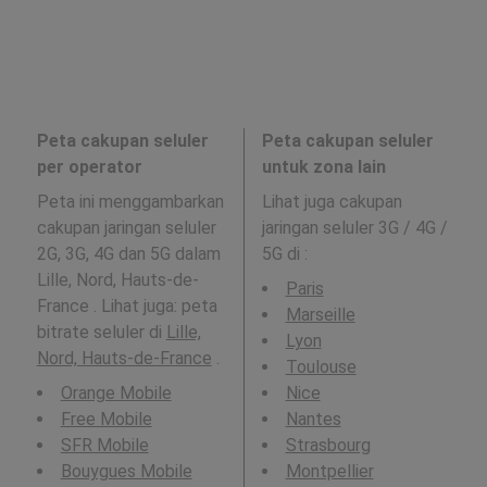
Peta cakupan seluler
Peta cakupan seluler
per operator
untuk zona lain
Peta ini menggambarkan
Lihat juga cakupan
cakupan jaringan seluler
jaringan seluler 3G / 4G /
2G, 3G, 4G dan 5G dalam
5G di
:
Lille, Nord, Hauts-de-
Paris
France . Lihat juga: peta
Marseille
bitrate seluler di
Lille,
Lyon
Nord, Hauts-de-France
.
Toulouse
Orange Mobile
Nice
Free Mobile
Nantes
SFR Mobile
Strasbourg
Bouygues Mobile
Montpellier