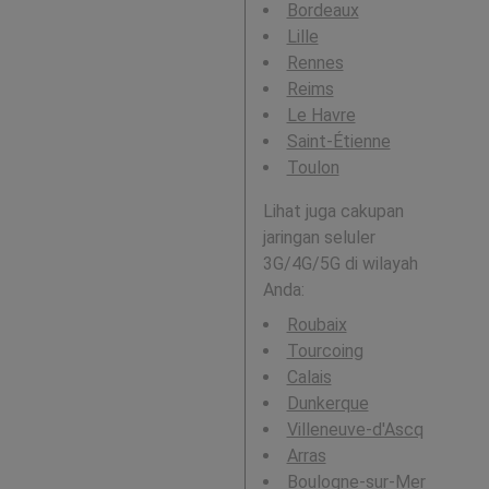
Bordeaux
Lille
Rennes
Reims
Le Havre
Saint-Étienne
Toulon
Lihat juga cakupan
jaringan seluler
3G/4G/5G di wilayah
Anda:
Roubaix
Tourcoing
Calais
Dunkerque
Villeneuve-d'Ascq
Arras
Boulogne-sur-Mer