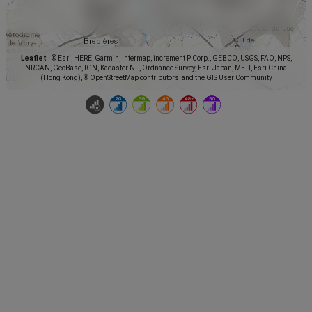
Leaflet
|
© Esri, HERE, Garmin, Intermap, increment P Corp., GEBCO, USGS, FAO, NPS,
NRCAN, GeoBase, IGN, Kadaster NL, Ordnance Survey, Esri Japan, METI, Esri China
(Hong Kong), © OpenStreetMap contributors, and the GIS User Community