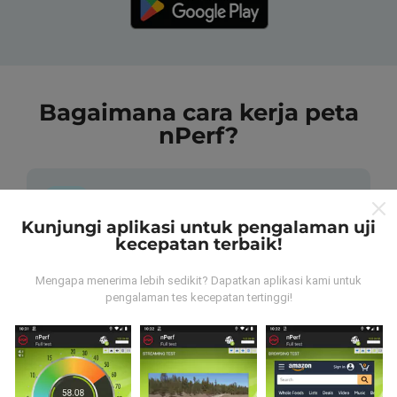
Bagaimana cara kerja peta
nPerf?
Kunjungi aplikasi untuk pengalaman uji
kecepatan terbaik!
Dari mana data tersebut berasal?
Mengapa menerima lebih sedikit? Dapatkan aplikasi kami untuk
pengalaman tes kecepatan tertinggi!
Data dikumpulkan dari tes yang dilakukan oleh
pengguna aplikasi nPerf. Tes yang dilakukan pada
kondisi yang sebenarnya, langsung di lapangan. Jika
Anda ingin terlibat juga, yang harus Anda lakukan
adalah mengunduh aplikasi nPerf ke ponsel Anda.
Semakin banyak data, semakin komprehensif peta