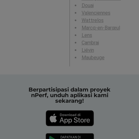
Douai
Valenciennes
Wattrelos
Marcq-en-Barœul
Lens
Cambrai
Liévin
Maubeuge
Berpartisipasi dalam proyek
nPerf, unduh aplikasi kami
sekarang!