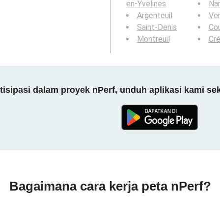
en-Yvelines
Nan
Argenteuil
Ver
Saint-Denis
Co
Montreuil
Cré
tisipasi dalam proyek nPerf, unduh aplikasi kami se
Bagaimana cara kerja peta nPerf?