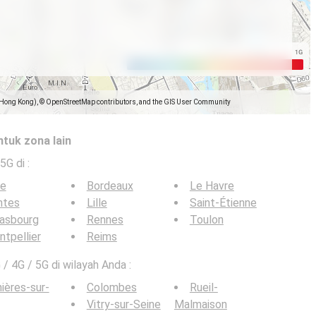
(Hong Kong), © OpenStreetMap contributors, and the GIS User Community
ntuk zona lain
 5G di
:
ce
Bordeaux
Le Havre
ntes
Lille
Saint-Étienne
rasbourg
Rennes
Toulon
tpellier
Reims
 / 4G / 5G di wilayah Anda :
ières-sur-
Colombes
Rueil-
Vitry-sur-Seine
Malmaison