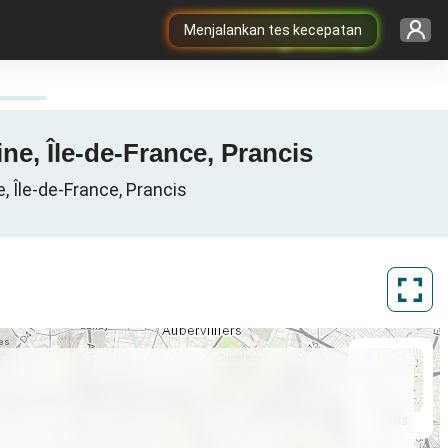
Menjalankan tes kecepatan
ne, Île-de-France, Prancis
, Île-de-France, Prancis
ArcGIS