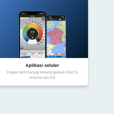
Aplikasi seluler
Pelajari lebih banyak tentang aplikasi nPerf di
Android dan IOS