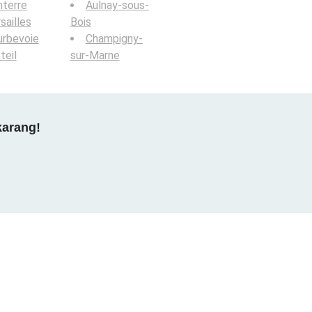
terre
Aulnay-sous-
sailles
Bois
urbevoie
Champigny-
teil
sur-Marne
karang!