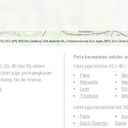
SGS, FAO, NPS, NRCAN, GeoBase, IGN, Kadaster NL, Ordnance Survey, Esri Japan, METI, Esri China 
Peta kecepatan seluler u
2G, 3G, 4G dan 5G dalam
Lihat juga bitrate 3G / 4G /
Lihat juga: peta jangkauan
Paris
Ni
Seine, Île-de-France .
Marseille
Na
s
Lyon
St
Toulouse
Mon
Lihat juga kecepatan bit 3G
Paris
Asn
Saint-Quentin-
Seine