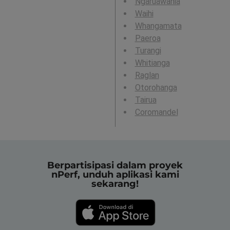
Ngaruawahia
Waihi
Whangamata
Paeroa
Turangi
Whitianga
Raglan
Otorohanga
Tairua
Coromandel
Berpartisipasi dalam proyek
nPerf, unduh aplikasi kami
sekarang!