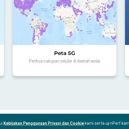
Peta 5G
Periksa cakupan selular di daerah anda
ui
Kebijakan Penggunaan Privasi dan Cookie
kami serta uji nPerf ka