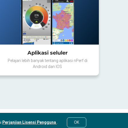
Aplikasi seluler
Pelajari lebih banyak tentang aplikasi nPerf di
Android dan IOS
mi
Perjanjian Lisensi Pengguna
.
OK