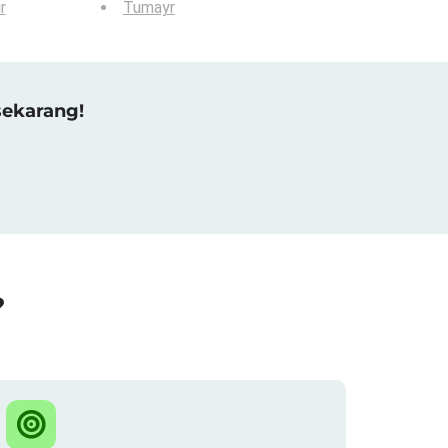
r
Tumayr
sekarang!
?