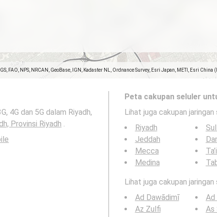
SGS, FAO, NPS, NRCAN, GeoBase, IGN, Kadaster NL, Ordnance Survey, Esri Japan, METI, Esri China 
Peta cakupan seluler unt
3G, 4G dan 5G dalam Riyadh,
Lihat juga cakupan jaringan 
dh, Provinsi Riyadh
.
Riyadh
Sul
ile
Jeddah
Da
Mecca
Ta’
Medina
Ta
Lihat juga cakupan jaringan
Ad Dawādimī
Ad 
Az Zulfi
As 