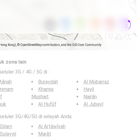
(Hong Kong), © OpenStreetMap contributors, and the GIS User Community
uk zona lain
seluler 3G / 4G / 5G di
:
ţānah
Buraydah
Al Mubarraz
mmam
Khamis
Hayil
if
Mushait
Najrān
buk
Al Hufūf
Al Jubayl
 seluler 3G/4G/5G di wilayah Anda:
Dilam
Al Arţāwīyah
Sulayyil
Marāt