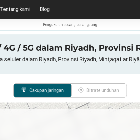
Tentang kami
Blog
Pengukuran sedang berlangsung
 4G / 5G dalam Riyadh, Provinsi 
a seluler dalam Riyadh, Provinsi Riyadh, Minţaqat ar Riyā
Cakupan jaringan
Bitrate unduhan