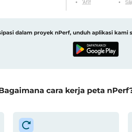
‘Afīf
Sāji
sipasi dalam proyek nPerf, unduh aplikasi kami 
Bagaimana cara kerja peta nPerf