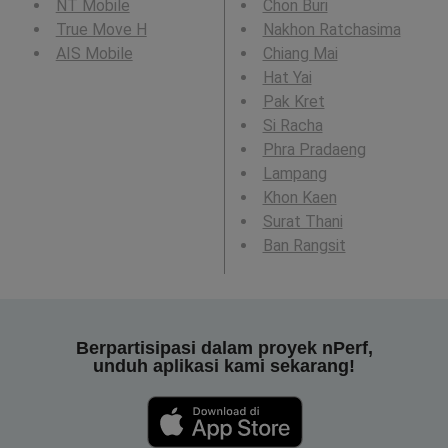
NT Mobile
Chon Buri
True Move H
Nakhon Ratchasima
AIS Mobile
Chiang Mai
Hat Yai
Pak Kret
Si Racha
Phra Pradaeng
Lampang
Khon Kaen
Surat Thani
Ban Rangsit
Berpartisipasi dalam proyek nPerf,
unduh aplikasi kami sekarang!