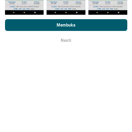
Seberapa handal dan akuratnya hal ini?
Dengan menjelajahi nPerf.com, Anda menyetujui
Kebijakan
Penggunaan Privasi dan Cookie
kami serta uji nPerf kami
Membuka
Tes dilakukan pada perangkat pengguna. Ketepatan
Perjanjian Lisensi Pengguna
.
geolokasi tergantung pada kualitas penerimaan sinyal
GPS pada saat pengujian. Untuk data cakupan, kami
Nanti
OK
hanya mempertahankan tes dengan geolokasi
maksimum
ketepatan 50 meter
. Untuk bitrate
unduhan, ambang batas ini mencapai 200 meter.
Bagaimana saya bisa mendapatkan data
mentah?
Apakah Anda ingin menyimpan data jangkauan
jaringan atau tes nPerf (bitrate, latency, penelusuran,