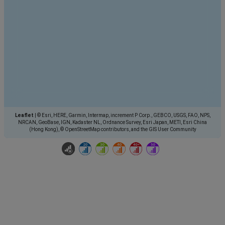
Leaflet
|
© Esri, HERE, Garmin, Intermap, increment P Corp., GEBCO, USGS, FAO, NPS,
NRCAN, GeoBase, IGN, Kadaster NL, Ordnance Survey, Esri Japan, METI, Esri China
(Hong Kong), © OpenStreetMap contributors, and the GIS User Community