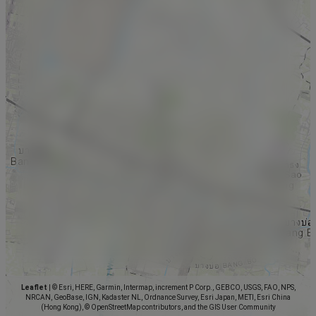
Leaflet
|
© Esri, HERE, Garmin, Intermap, increment P Corp., GEBCO, USGS, FAO, NPS,
NRCAN, GeoBase, IGN, Kadaster NL, Ordnance Survey, Esri Japan, METI, Esri China
(Hong Kong), © OpenStreetMap contributors, and the GIS User Community