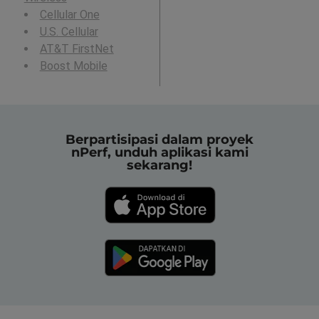
Cellular One
U.S. Cellular
AT&T FirstNet
Boost Mobile
Berpartisipasi dalam proyek
nPerf, unduh aplikasi kami
sekarang!