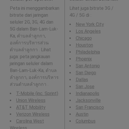
Peta ini menggambarkan
Lihat juga bitrate 3G /
bitrate dari jaringan
4G / 5G di
:
seluler 2G, 3G, 4G dan
New York City
5G dalam Ban-Lam-Luk-
Los Angeles
Ka, ตำบลลำลูกกา,
Chicago
องค์การบริหารส่วน
Houston
ตำบลลำลูกกา . Lihat
Philadelphia
juga: peta jangkauan
Phoenix
jaringan seluler dalam
San Antonio
Ban-Lam-Luk-Ka, ตำบล
San Diego
ลำลูกกา, องค์การบริหาร
Dallas
ส่วนตำบลลำลูกกา .
San Jose
T-Mobile (inc. Sprint)
Indianapolis
Union Wireless
Jacksonville
AT&T Mobility
San Francisco
Verizon Wireless
Austin
Carolina West
Columbus
Wireless