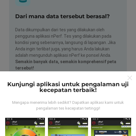
Dari mana data tersebut berasal?
Data dikumpulkan dari tes yang dilakukan oleh
pengguna aplikasi nPerf. Tes yang dilakukan pada
kondisi yang sebenarnya, langsung di lapangan. Jika
Anda ingin terlibat juga, yang harus Anda lakukan
adalah mengunduh aplikasi nPerf ke ponsel Anda.
Semakin banyak data, semakin komprehensif peta
tersebut!
Kunjungi aplikasi untuk pengalaman uji
kecepatan terbaik!
Mengapa menerima lebih sedikit? Dapatkan aplikasi kami untuk
pengalaman tes kecepatan tertinggi!
Bagaimana pembaruan dibuat?
Peta jangkauan jaringan secara otomatis diperbarui
oleh bot setiap jam. Peta kecepatan
diperbarui