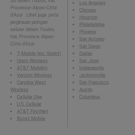
5G dalam Toulon, Var,
Los Angeles
Provence-Alpes-Côte
Chicago
d'Azur . Lihat juga: peta
Houston
jangkauan jaringan
Philadelphia
seluler dalam Toulon,
Phoenix
Var, Provence-Alpes-
San Antonio
Côte d'Azur .
San Diego
T-Mobile (inc. Sprint)
Dallas
Union Wireless
San Jose
AT&T Mobility
Indianapolis
Verizon Wireless
Jacksonville
Carolina West
San Francisco
Wireless
Austin
Cellular One
Columbus
U.S. Cellular
AT&T FirstNet
Boost Mobile