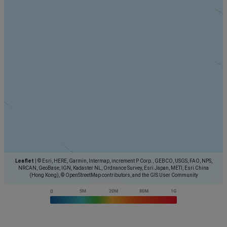
Leaflet
|
© Esri, HERE, Garmin, Intermap, increment P Corp., GEBCO, USGS, FAO, NPS,
NRCAN, GeoBase, IGN, Kadaster NL, Ordnance Survey, Esri Japan, METI, Esri China
(Hong Kong), © OpenStreetMap contributors, and the GIS User Community