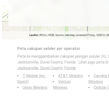
Leaflet
|
© Esri, HERE, Garmin, Intermap, increment P Corp., GEBCO, U
Peta cakupan seluler per operator
Peta ini menggambarkan cakupan jaringan seluler 2G, 
Jacksonville, Duval County, Florida . Lihat juga: peta bi
Jacksonville, Duval County, Florida
.
T-Mobile (inc.
AT&T Mobility
Carolina
Sprint)
Verizon
Wireless
Union Wireless
Wireless
Cellular