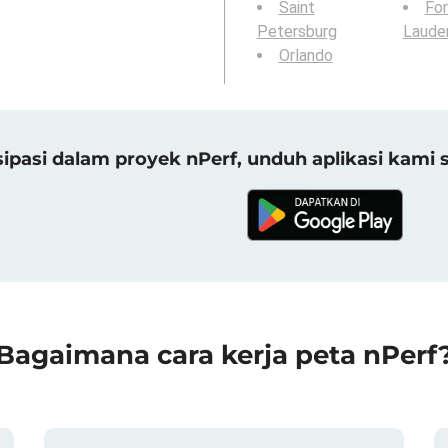
Saint
For
Petersburg
Laude
Orlando
sipasi dalam proyek nPerf, unduh aplikasi kami 
Bagaimana cara kerja peta nPerf