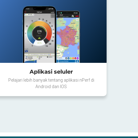
Aplikasi seluler
Pelajari lebih banyak tentang aplikasi nPerf di
Android dan IOS