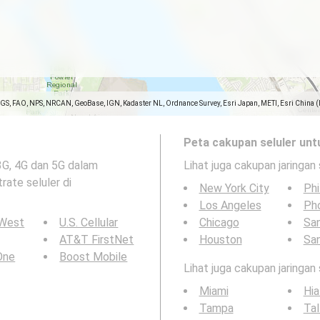
SGS, FAO, NPS, NRCAN, GeoBase, IGN, Kadaster NL, Ordnance Survey, Esri Japan, METI, Esri China 
Peta cakupan seluler unt
3G, 4G dan 5G dalam
Lihat juga cakupan jaringan 
trate seluler di
New York City
Phi
Los Angeles
Ph
 West
U.S. Cellular
Chicago
San
AT&T FirstNet
Houston
Sa
 One
Boost Mobile
Lihat juga cakupan jaringan
Miami
Hia
Tampa
Tal