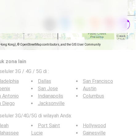
(Hong Kong), © OpenStreetMap contributors, and the GIS User Community
uk zona lain
seluler 3G / 4G / 5G di
:
ladelphia
Dallas
San Francisco
oenix
San Jose
Austin
 Antonio
Indianapolis
Columbus
n Diego
Jacksonville
 seluler 3G/4G/5G di wilayah Anda:
leah
Port Saint
Hollywood
lahassee
Lucie
Gainesville