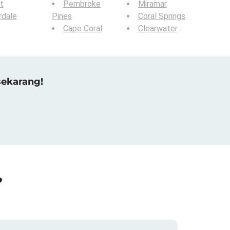
t
Pembroke
Miramar
rdale
Pines
Coral Springs
Cape Coral
Clearwater
sekarang!
?