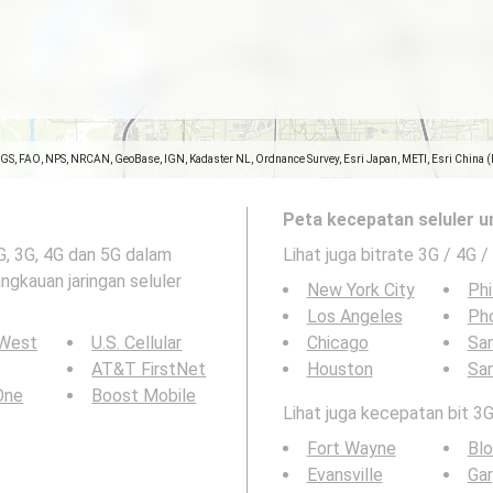
SGS, FAO, NPS, NRCAN, GeoBase, IGN, Kadaster NL, Ordnance Survey, Esri Japan, METI, Esri China 
Peta kecepatan seluler u
2G, 3G, 4G dan 5G dalam
Lihat juga bitrate 3G / 4G /
angkauan jaringan seluler
New York City
Phi
Los Angeles
Ph
 West
U.S. Cellular
Chicago
San
AT&T FirstNet
Houston
Sa
 One
Boost Mobile
Lihat juga kecepatan bit 3G
Fort Wayne
Bl
Evansville
Gar