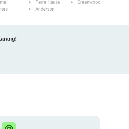
rmel
Terre Haute
Greenwood
hers
Anderson
karang!