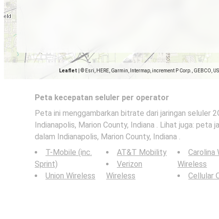
Leaflet
|
© Esri, HERE, Garmin, Intermap, increment P Corp., GEBCO, U
Peta kecepatan seluler per operator
Peta ini menggambarkan bitrate dari jaringan seluler 
Indianapolis, Marion County, Indiana . Lihat juga: peta j
dalam Indianapolis, Marion County, Indiana .
T-Mobile (inc.
AT&T Mobility
Carolina
Sprint)
Verizon
Wireless
Union Wireless
Wireless
Cellular