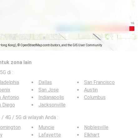
(Hong Kong), © OpenStreetMap contributors, and the GIS User Community
ntuk zona lain
 5G di
:
ladelphia
Dallas
San Francisco
oenix
San Jose
Austin
 Antonio
Indianapolis
Columbus
n Diego
Jacksonville
 / 4G / 5G di wilayah Anda :
oomington
Muncie
Noblesville
y
Lafayette
Elkhart