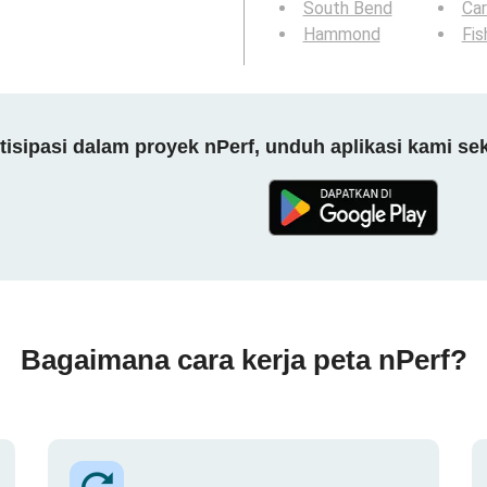
South Bend
Ca
Hammond
Fis
tisipasi dalam proyek nPerf, unduh aplikasi kami se
Bagaimana cara kerja peta nPerf?