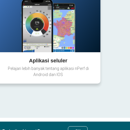
Aplikasi seluler
Pelajari lebih banyak tentang aplikasi nPerf di
Android dan IOS