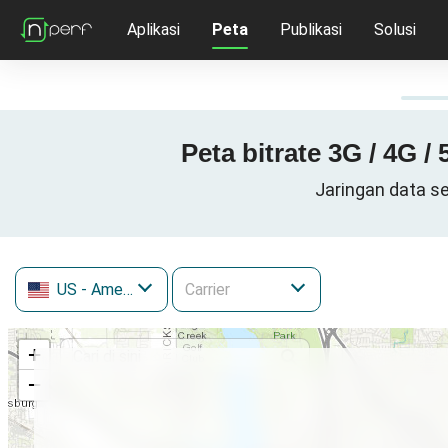
Aplikasi
Peta
Publikasi
Solusi
Peta bitrate 3G / 4G /
Jaringan data se
US
- Amerika Serikat
+
−