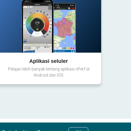
Aplikasi seluler
Pelajari lebih banyak tentang aplikasi nPerf di
Android dan IOS