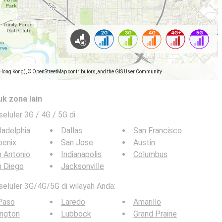
(Hong Kong), © OpenStreetMap contributors, and the GIS User Community
uk zona lain
seluler 3G / 4G / 5G di
:
ladelphia
Dallas
San Francisco
oenix
San Jose
Austin
 Antonio
Indianapolis
Columbus
n Diego
Jacksonville
 seluler 3G/4G/5G di wilayah Anda:
Paso
Laredo
Amarillo
ington
Lubbock
Grand Prairie