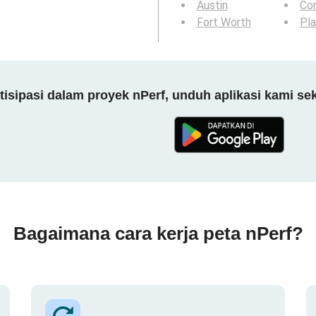
Austin
Cor
Fort Worth
Pl
tisipasi dalam proyek nPerf, unduh aplikasi kami se
Bagaimana cara kerja peta nPerf?