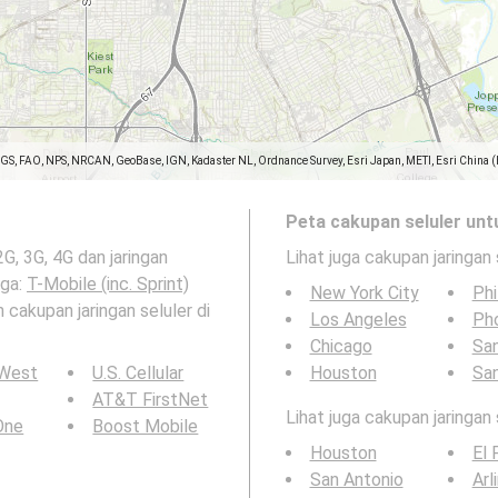
SGS, FAO, NPS, NRCAN, GeoBase, IGN, Kadaster NL, Ordnance Survey, Esri Japan, METI, Esri China 
Peta cakupan seluler unt
2G, 3G, 4G dan jaringan
Lihat juga cakupan jaringan 
uga:
T-Mobile (inc. Sprint)
New York City
Phi
n cakupan jaringan seluler di
Los Angeles
Ph
Chicago
San
 West
U.S. Cellular
Houston
Sa
AT&T FirstNet
Lihat juga cakupan jaringan
 One
Boost Mobile
Houston
El 
San Antonio
Arl