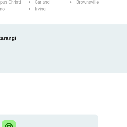
pus Christi
Garland
Brownsville
ano
Irving
karang!