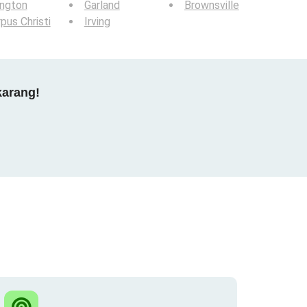
ington
Garland
Brownsville
pus Christi
Irving
karang!