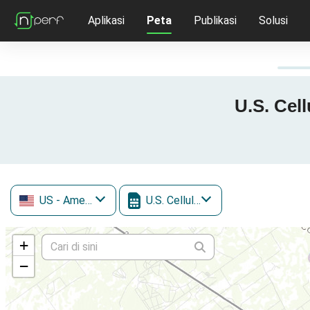
Aplikasi
Peta
Publikasi
Solusi
U.S. Cel
US
- Amerika Serikat
U.S. Cellular
+
−