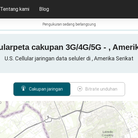
Tentang kami
Blog
Pengukuran sedang berlangsung
lularpeta cakupan 3G/4G/5G - , Amerik
U.S. Cellular jaringan data seluler di , Amerika Serikat
Cakupan jaringan
Bitrate unduhan