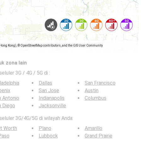
(Hong Kong), © OpenStreetMap contributors, and the GIS User Community
uk zona lain
seluler 3G / 4G / 5G di
:
ladelphia
Dallas
San Francisco
oenix
San Jose
Austin
 Antonio
Indianapolis
Columbus
n Diego
Jacksonville
 seluler 3G/4G/5G di wilayah Anda:
t Worth
Plano
Amarillo
Paso
Lubbock
Grand Prairie