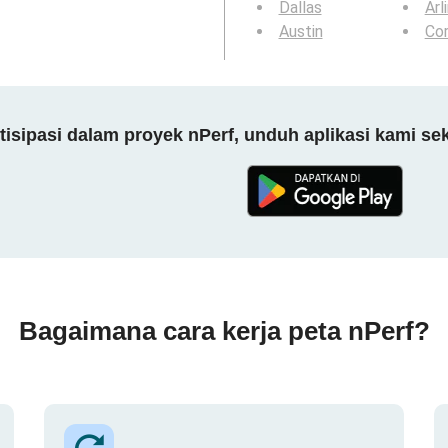
Dallas
Arl
Austin
Cor
tisipasi dalam proyek nPerf, unduh aplikasi kami se
Bagaimana cara kerja peta nPerf?