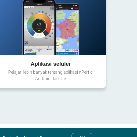
Aplikasi seluler
Pelajari lebih banyak tentang aplikasi nPerf di
Android dan IOS