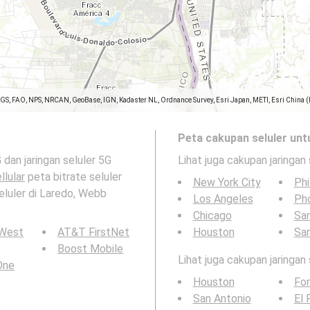
SGS, FAO, NPS, NRCAN, GeoBase, IGN, Kadaster NL, Ordnance Survey, Esri Japan, METI, Esri China 
Peta cakupan seluler unt
 dan jaringan seluler 5G
Lihat juga cakupan jaringan 
llular
peta bitrate seluler
New York City
Phi
eluler di Laredo, Webb
Los Angeles
Ph
Chicago
San
 West
AT&T FirstNet
Houston
Sa
Boost Mobile
Lihat juga cakupan jaringan
 One
Houston
For
San Antonio
El 