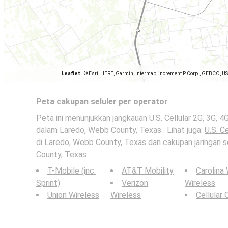
Leaflet
|
© Esri, HERE, Garmin, Intermap, increment P Corp., GEBCO, U
Peta cakupan seluler per operator
Peta ini menunjukkan jangkauan U.S. Cellular 2G, 3G, 4G
dalam Laredo, Webb County, Texas . Lihat juga:
U.S. Ce
di Laredo, Webb County, Texas dan cakupan jaringan s
County, Texas .
T-Mobile (inc.
AT&T Mobility
Carolina
Sprint)
Verizon
Wireless
Union Wireless
Wireless
Cellular