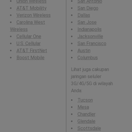
Union Wireless
San Antonio
AT&T Mobility
San Diego
Verizon Wireless
Dallas
Carolina West
San Jose
Wireless
Indianapolis
Cellular One
Jacksonville
U.S. Cellular
San Francisco
AT&T FirstNet
Austin
Boost Mobile
Columbus
Lihat juga cakupan
jaringan seluler
3G/4G/5G di wilayah
Anda:
Tucson
Mesa
Chandler
Glendale
Scottsdale