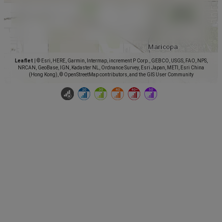
Leaflet
|
© Esri, HERE, Garmin, Intermap, increment P Corp., GEBCO, USGS, FAO, NPS,
NRCAN, GeoBase, IGN, Kadaster NL, Ordnance Survey, Esri Japan, METI, Esri China
(Hong Kong), © OpenStreetMap contributors, and the GIS User Community