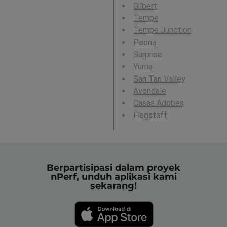
Gilbert
Tempe
Tempe Junction
Peoria
Surprise
Yuma
San Tan Valley
Avondale
Casas Adobes
Flagstaff
Berpartisipasi dalam proyek
nPerf, unduh aplikasi kami
sekarang!