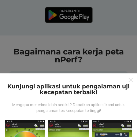
Bagaimana cara kerja peta
nPerf?
Kunjungi aplikasi untuk pengalaman uji
kecepatan terbaik!
Dari mana data tersebut berasal?
Mengapa menerima lebih sedikit? Dapatkan aplikasi kami untuk
pengalaman tes kecepatan tertinggi!
Data dikumpulkan dari tes yang dilakukan oleh
pengguna aplikasi nPerf. Tes yang dilakukan pada
kondisi yang sebenarnya, langsung di lapangan. Jika
Anda ingin terlibat juga, yang harus Anda lakukan