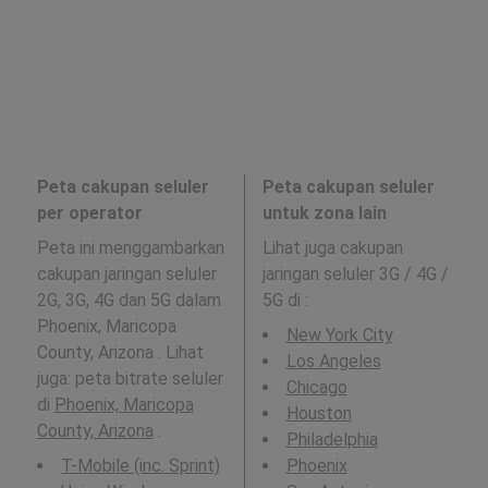
Peta cakupan seluler
Peta cakupan seluler
per operator
untuk zona lain
Peta ini menggambarkan
Lihat juga cakupan
cakupan jaringan seluler
jaringan seluler 3G / 4G /
2G, 3G, 4G dan 5G dalam
5G di
:
Phoenix, Maricopa
New York City
County, Arizona . Lihat
Los Angeles
juga: peta bitrate seluler
Chicago
di
Phoenix, Maricopa
Houston
County, Arizona
.
Philadelphia
T-Mobile (inc. Sprint)
Phoenix