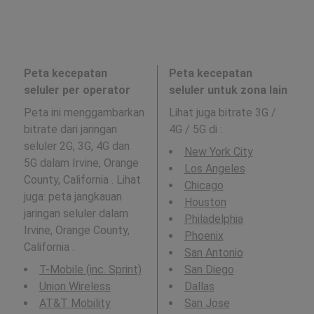
Peta kecepatan
Peta kecepatan
seluler per operator
seluler untuk zona lain
Peta ini menggambarkan
Lihat juga bitrate 3G /
bitrate dari jaringan
4G / 5G di
:
seluler 2G, 3G, 4G dan
New York City
5G dalam Irvine, Orange
Los Angeles
County, California . Lihat
Chicago
juga: peta jangkauan
Houston
jaringan seluler dalam
Philadelphia
Irvine, Orange County,
Phoenix
California .
San Antonio
T-Mobile (inc. Sprint)
San Diego
Union Wireless
Dallas
AT&T Mobility
San Jose