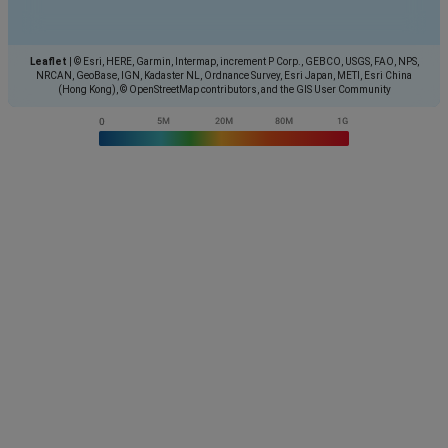
Leaflet
|
© Esri, HERE, Garmin, Intermap, increment P Corp., GEBCO, USGS, FAO, NPS,
NRCAN, GeoBase, IGN, Kadaster NL, Ordnance Survey, Esri Japan, METI, Esri China
(Hong Kong), © OpenStreetMap contributors, and the GIS User Community