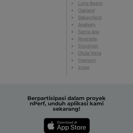
Long Beach
Oakland
Bakersfield
Anaheim
Santa Ana
Riverside
Stockton
Chula Vista
Fremont
Irvine
Berpartisipasi dalam proyek
nPerf, unduh aplikasi kami
sekarang!