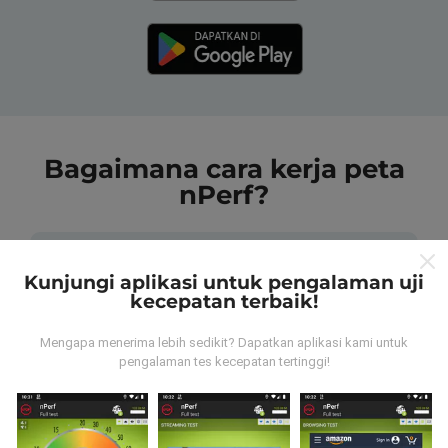
Bagaimana cara kerja peta
nPerf?
Kunjungi aplikasi untuk pengalaman uji
kecepatan terbaik!
Dari mana data tersebut berasal?
Mengapa menerima lebih sedikit? Dapatkan aplikasi kami untuk
pengalaman tes kecepatan tertinggi!
Data dikumpulkan dari tes yang dilakukan oleh
pengguna aplikasi nPerf. Tes yang dilakukan pada
kondisi yang sebenarnya, langsung di lapangan. Jika
Anda ingin terlibat juga, yang harus Anda lakukan