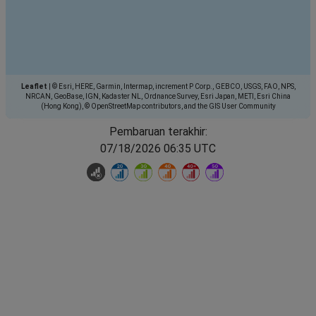
Leaflet
|
© Esri, HERE, Garmin, Intermap, increment P Corp., GEBCO, USGS, FAO, NPS,
NRCAN, GeoBase, IGN, Kadaster NL, Ordnance Survey, Esri Japan, METI, Esri China
(Hong Kong), © OpenStreetMap contributors, and the GIS User Community
Pembaruan terakhir:
07/18/2026 06:35 UTC