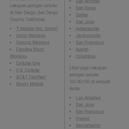
San Antonio
cakupan jaringan seluler
San Diego
di San-Diego, San Diego
Dallas
County, California .
San Jose
T-Mobile (inc. Sprint)
Indianapolis
Union Wireless
Jacksonville
Verizon Wireless
San Francisco
Carolina West
Austin
Wireless
Columbus
Cellular One
Lihat juga cakupan
U.S. Cellular
jaringan seluler
AT&T FirstNet
3G/4G/5G di wilayah
Boost Mobile
Anda:
Los Angeles
San Jose
San Francisco
Fresno
Sacramento