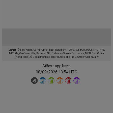
Leaflet
|
© Esri, HERE, Garmin, Intermap, increment P Corp., GEBCO, USGS, FAO, NPS,
NRCAN, GeoBase, IGN, Kadaster NL, Ordnance Survey, Esri Japan, METI, Esri China
(Hong Kong), © OpenStreetMap contributors, and the GIS User Community
Síðast uppfært:
08/09/2026 13:54 UTC