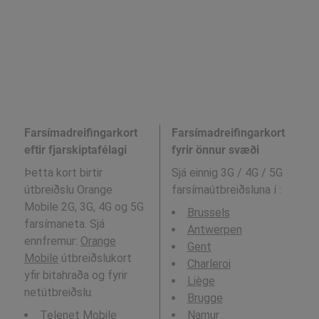
Farsímadreifingarkort
Farsímadreifingarkort
eftir fjarskiptafélagi
fyrir önnur svæði
Þetta kort birtir
Sjá einnig 3G / 4G / 5G
útbreiðslu Orange
farsímaútbreiðsluna í
:
Mobile 2G, 3G, 4G og 5G
Brussels
farsímaneta. Sjá
Antwerpen
ennfremur:
Orange
Gent
Mobile
útbreiðslukort
Charleroi
yfir bitahraða og fyrir
Liège
netútbreiðslu.
Brugge
Telenet Mobile
Namur