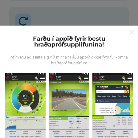
Farðu í appið fyrir bestu
Hvernig eru uppfærslur
hraðaprófsupplifunina!
framkvæmdar?
Af hverju að sætta sig við minna? Fáðu appið okkar fyrir fullkomna
Tölva uppfærir netútbreiðslukortin á
hraðaprófsupplifun!
klukkustundarfresti. Hraðakortin eru uppfærð
á 15
mínútna fresti
. Gögn eru birt í tvö ár. Að tveimur árum
liðnum eru elstu kortagögnin fjarlægð mánaðarlega.
Hversu áreiðanlegt og nákvæmt er
þetta?