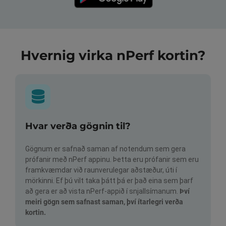
Hvernig virka nPerf kortin?
Hvar verða gögnin til?
Gögnum er safnað saman af notendum sem gera
prófanir með nPerf appinu. Þetta eru prófanir sem eru
framkvæmdar við raunverulegar aðstæður, úti í
mörkinni. Ef þú vilt taka þátt þá er það eina sem þarf
að gera er að vista nPerf-appið í snjallsímanum.
Því
meiri gögn sem safnast saman, því ítarlegri verða
kortin.