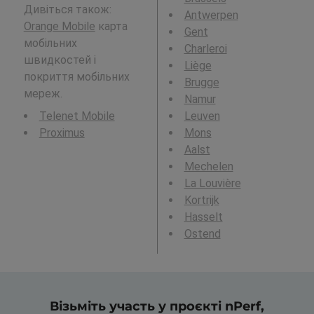
Дивіться також:
Antwerpen
Orange Mobile
карта
Gent
мобільних
Charleroi
швидкостей і
Liège
покриття мобільних
Brugge
мереж.
Namur
Telenet Mobile
Leuven
Proximus
Mons
Aalst
Mechelen
La Louvière
Kortrijk
Hasselt
Ostend
Візьміть участь у проєкті nPerf,