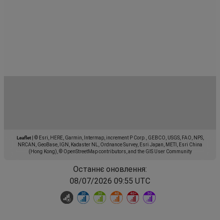
Leaflet
|
© Esri, HERE, Garmin, Intermap, increment P Corp., GEBCO, USGS, FAO, NPS,
NRCAN, GeoBase, IGN, Kadaster NL, Ordnance Survey, Esri Japan, METI, Esri China
(Hong Kong), © OpenStreetMap contributors, and the GIS User Community
Останнє оновлення:
08/07/2026 09:55 UTC