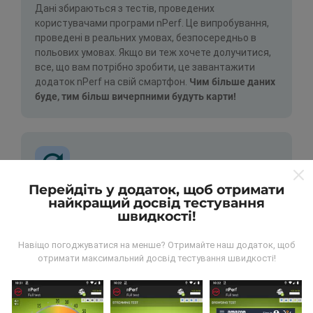
Дані збираються з тестів, проведених
користувачами програми nPerf. Це випробування,
проведені в реальних умовах, безпосередньо в
польових умовах. Якщо ви теж хочете долучитися,
все, що вам потрібно зробити, це завантажити
додаток nPerf на свій смартфон.
Чим більше даних
буде, тим більш вичерпними будуть карти!
Перейдіть у додаток, щоб отримати
найкращий досвід тестування
Як робляться оновлення?
швидкості!
Карти покриття мережі автоматично оновлюються
Навіщо погоджуватися на менше? Отримайте наш додаток, щоб
ботом щогодини. Карти швидкості оновлюються
отримати максимальний досвід тестування швидкості!
кожні 15 хвилин
. Дані показуються протягом двох
років. Через два роки найдавніші дані знімаються з
карт раз на місяць.