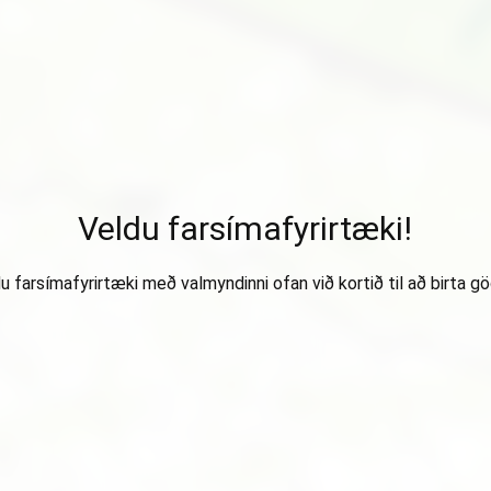
Veldu farsímafyrirtæki!
u farsímafyrirtæki með valmyndinni ofan við kortið til að birta gö