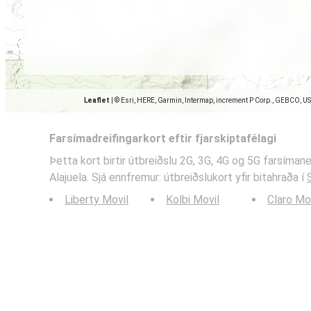
Leaflet
|
© Esri, HERE, Garmin, Intermap, increment P Corp., GEBCO, U
Farsímadreifingarkort eftir fjarskiptafélagi
Þetta kort birtir útbreiðslu 2G, 3G, 4G og 5G farsíman
Alajuela. Sjá ennfremur: útbreiðslukort yfir bitahraða í
Liberty Movil
Kolbi Movil
Claro Mo