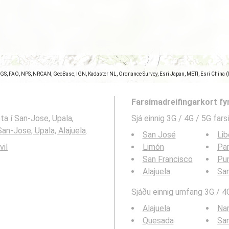
SGS, FAO, NPS, NRCAN, GeoBase, IGN, Kadaster NL, Ordnance Survey, Esri Japan, METI, Esri China 
Farsímadreifingarkort fy
eta í San-Jose, Upala,
Sjá einnig 3G / 4G / 5G far
San-Jose, Upala, Alajuela
.
San José
Lib
vil
Limón
Par
San Francisco
Pu
Alajuela
San
Sjáðu einnig umfang 3G / 4G
Alajuela
Nar
Quesada
Sa