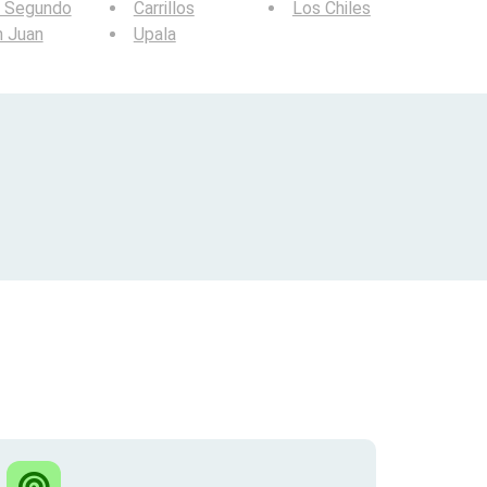
o Segundo
Carrillos
Los Chiles
n Juan
Upala