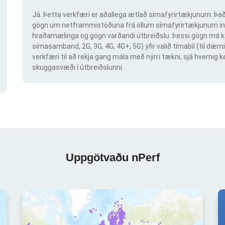
Já. Þetta verkfæri er aðallega ætlað símafyrirtækjunum. Það 
gögn um netframmistöðuna frá öllum símafyrirtækjunum inn
hraðamælinga og gögn varðandi útbreiðslu. Þessi gögn má ka
símasamband, 2G, 3G, 4G, 4G+, 5G) yfir valið tímabil (til dæmi
verkfæri til að rekja gang mála með nýrri tækni, sjá hvern
skuggasvæði í útbreiðslunni.
Uppgötvaðu nPerf