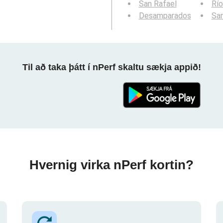
San Rafael
Rí
Desamparados
Sa
Til að taka þátt í nPerf skaltu sækja appið!
Hvernig virka nPerf kortin?