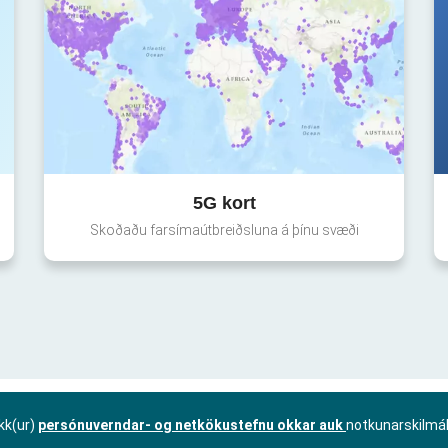
5G kort
Skoðaðu farsímaútbreiðsluna á þínu svæði
kk(ur)
persónuverndar- og netkökustefnu okkar auk
notkunarskilmá