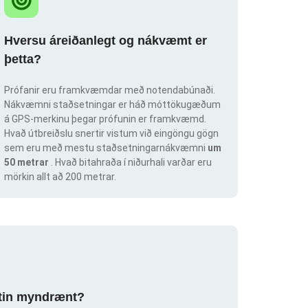
Hversu áreiðanlegt og nákvæmt er
þetta?
Prófanir eru framkvæmdar með notendabúnaði.
Nákvæmni staðsetningar er háð móttökugæðum
á GPS-merkinu þegar prófunin er framkvæmd.
Hvað útbreiðslu snertir vistum við eingöngu gögn
sem eru með mestu staðsetningarnákvæmni
um
50 metrar
. Hvað bitahraða í niðurhali varðar eru
mörkin allt að 200 metrar.
ortin myndrænt?