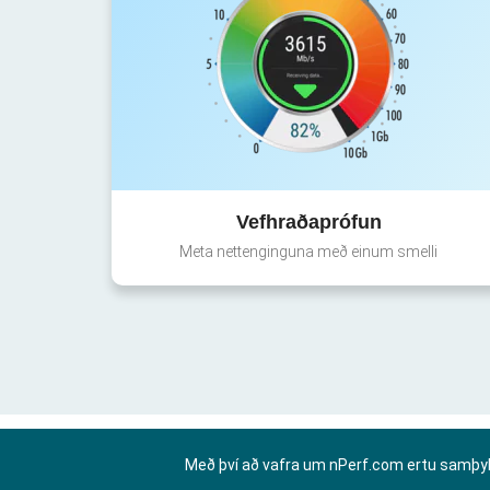
Vefhraðaprófun
Meta nettenginguna með einum smelli
Með því að vafra um nPerf.com ertu samþy