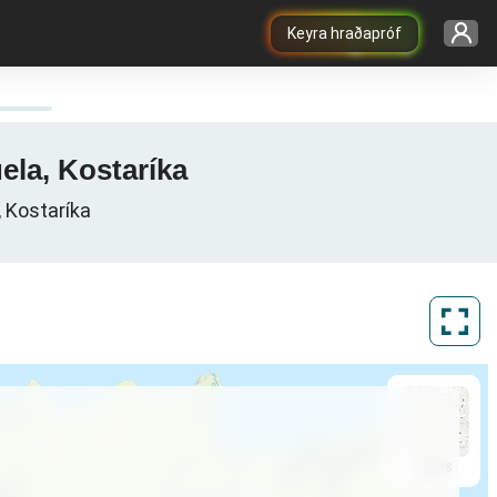
Keyra hraðapróf
uela, Kostaríka
, Kostaríka
ArcGIS