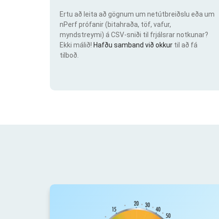
Ertu að leita að gögnum um netútbreiðslu eða um
nPerf prófanir (bitahraða, töf, vafur,
myndstreymi) á CSV-sniði til frjálsrar notkunar?
Ekki málið!
Hafðu samband við okkur
til að fá
tilboð.