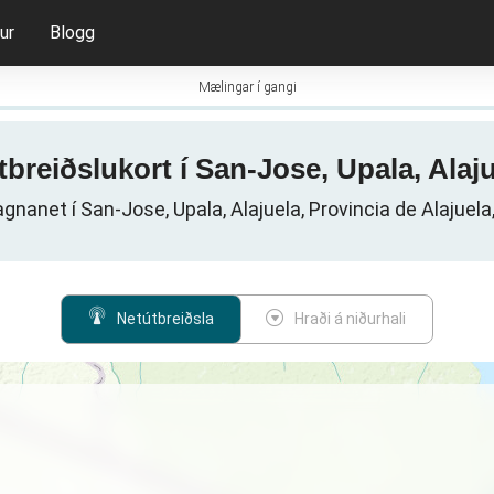
ur
Blogg
Mælingar í gangi
tbreiðslukort í San-Jose, Upala, Alaj
nanet í San-Jose, Upala, Alajuela, Provincia de Alajuela
Netútbreiðsla
Hraði á niðurhali