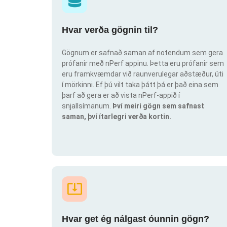
Hvar verða gögnin til?
Gögnum er safnað saman af notendum sem gera
prófanir með nPerf appinu. Þetta eru prófanir sem
eru framkvæmdar við raunverulegar aðstæður, úti
í mörkinni. Ef þú vilt taka þátt þá er það eina sem
þarf að gera er að vista nPerf-appið í
snjallsímanum.
Því meiri gögn sem safnast
saman, því ítarlegri verða kortin.
Hvar get ég nálgast óunnin gögn?