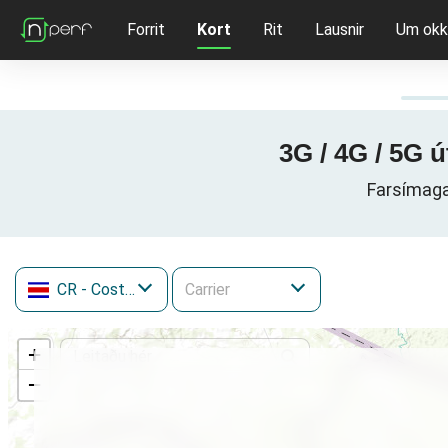
Forrit
Kort
Rit
Lausnir
Um okk
3G / 4G / 5G ú
Farsímagag
CR
- Costa Rica
+
−