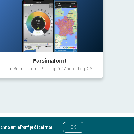
Farsímaforrit
Lærðu meira um nPerf appið á Android og iOS
lanna
um nPerf prófanirnar.
OK