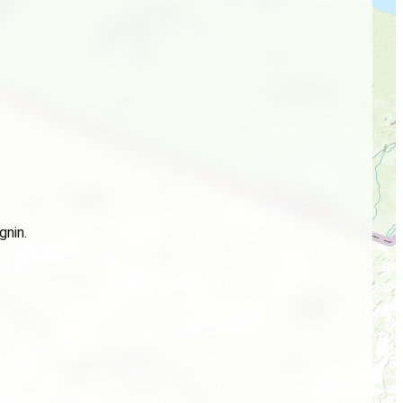
gnin.