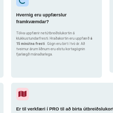
Hvernig eru uppfærslur
framkvæmdar?
Tölva uppfærir netútbreiðslukortin á
klukkustundarfresti. Hraðakortin eru uppfærð
á
15 mínútna fresti
. Gögn eru birt í tvö ár. Að
tveimur árum liðnum eru elstu kortagögnin
fjarlægð mánaðarlega.
Er til verkfæri í PRO til að birta útbreiðsluk