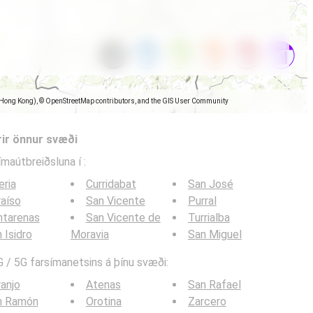
(Hong Kong), © OpenStreetMap contributors, and the GIS User Community
rir önnur svæði
símaútbreiðsluna í
:
eria
Curridabat
San José
aíso
San Vicente
Purral
ntarenas
San Vicente de
Turrialba
 Isidro
Moravia
San Miguel
 / 5G farsímanetsins á þínu svæði:
anjo
Atenas
San Rafael
n Ramón
Orotina
Zarcero