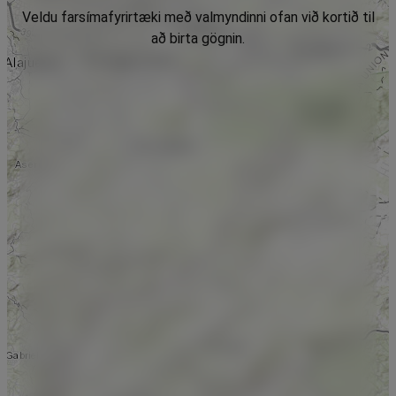
Veldu farsímafyrirtæki með valmyndinni ofan við kortið til
að birta gögnin.