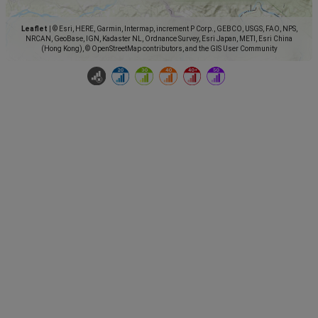
Leaflet
|
© Esri, HERE, Garmin, Intermap, increment P Corp., GEBCO, USGS, FAO, NPS,
NRCAN, GeoBase, IGN, Kadaster NL, Ordnance Survey, Esri Japan, METI, Esri China
(Hong Kong), © OpenStreetMap contributors, and the GIS User Community