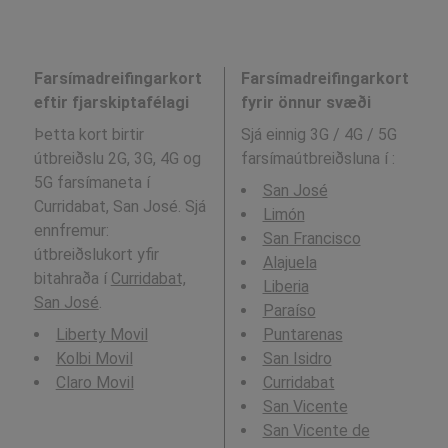
Farsímadreifingarkort
Farsímadreifingarkort
eftir fjarskiptafélagi
fyrir önnur svæði
Þetta kort birtir
Sjá einnig 3G / 4G / 5G
útbreiðslu 2G, 3G, 4G og
farsímaútbreiðsluna í
:
5G farsímaneta í
San José
Curridabat, San José. Sjá
Limón
ennfremur:
San Francisco
útbreiðslukort yfir
Alajuela
bitahraða í
Curridabat,
Liberia
San José
.
Paraíso
Liberty Movil
Puntarenas
Kolbi Movil
San Isidro
Claro Movil
Curridabat
San Vicente
San Vicente de