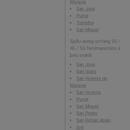
Moravia
San José
Purral
Turrialba
San Miguel
Sjáðu einnig umfang 3G /
4G / 5G farsímanetsins á
þínu svæði:
San José
San Isidro
San Vicente de
Moravia
San Vicente
Purral
San Miguel
San Pedro
San Rafael Abajo
Ipís