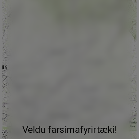
Veldu farsímafyrirtæki!