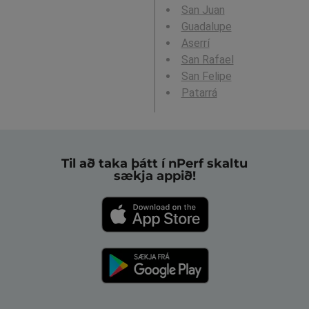
San Juan
Guadalupe
Aserrí
San Rafael
San Felipe
Patarrá
Til að taka þátt í nPerf skaltu
sækja appið!