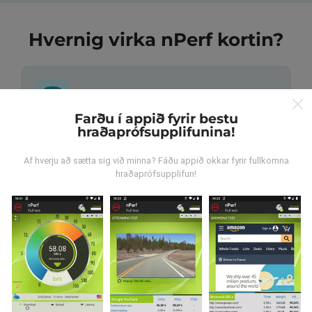
Hvernig virka nPerf kortin?
Farðu í appið fyrir bestu
hraðaprófsupplifunina!
Hvar verða gögnin til?
Af hverju að sætta sig við minna? Fáðu appið okkar fyrir fullkomna
Gögnum er safnað saman af notendum sem gera
hraðaprófsupplifun!
prófanir með nPerf appinu. Þetta eru prófanir sem eru
framkvæmdar við raunverulegar aðstæður, úti í
mörkinni. Ef þú vilt taka þátt þá er það eina sem þarf
að gera er að vista nPerf-appið í snjallsímanum.
Því
meiri gögn sem safnast saman, því ítarlegri verða
kortin.