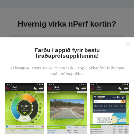
Hvernig virka nPerf kortin?
Farðu í appið fyrir bestu
hraðaprófsupplifunina!
Hvar verða gögnin til?
Af hverju að sætta sig við minna? Fáðu appið okkar fyrir fullkomna
hraðaprófsupplifun!
Gögnum er safnað saman af notendum sem gera
prófanir með nPerf appinu. Þetta eru prófanir sem eru
framkvæmdar við raunverulegar aðstæður, úti í
mörkinni. Ef þú vilt taka þátt þá er það eina sem þarf
að gera er að vista nPerf-appið í snjallsímanum.
Því
meiri gögn sem safnast saman, því ítarlegri verða
kortin.