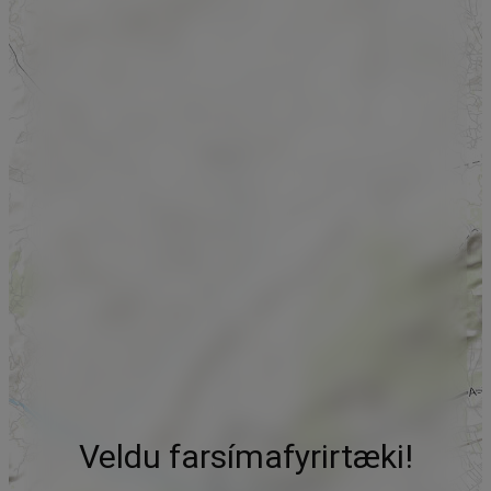
Veldu farsímafyrirtæki!