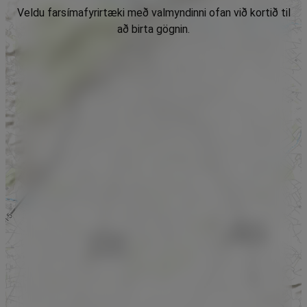
Veldu farsímafyrirtæki með valmyndinni ofan við kortið til
að birta gögnin.