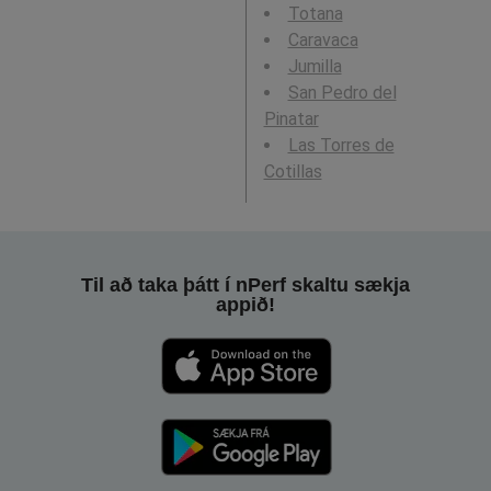
Totana
Caravaca
Jumilla
San Pedro del
Pinatar
Las Torres de
Cotillas
Til að taka þátt í nPerf skaltu sækja
appið!