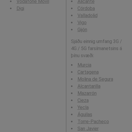
Vodafone Movil
Alicante
Digi
Córdoba
Valladolid
Vigo
Gijón
Sjáðu einnig umfang 3G /
4G / 5G farsímanetsins á
þínu svæði:
Murcia
Cartagena
Molina de Segura
Alcantarilla
Mazarrón
Cieza
Yecla
Águilas
Torre-Pacheco
San Javier