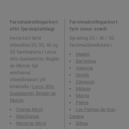
Farsímadreifingarkort
Farsímadreifingarkort
eftir fjarskiptafélagi
fyrir önnur svæði
Þetta kort birtir
Sjá einnig 3G / 4G / 5G
útbreiðslu 2G, 3G, 4G og
farsímaútbreiðsluna í
:
5G farsímaneta í Lorca,
Madrid
Alto Guadalentín, Región
Barcelona
de Murcia. Sjá
Valencia
ennfremur:
Sevilla
útbreiðslukort yfir
Zaragoza
bitahraða í
Lorca, Alto
Málaga
Guadalentín, Región de
Murcia
Murcia
.
Palma
Orange Movil
Las Palmas de Gran
MasOrange
Canaria
Movistar Movil
Bilbao