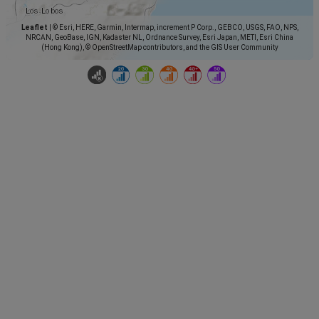
Leaflet
|
© Esri, HERE, Garmin, Intermap, increment P Corp., GEBCO, USGS, FAO, NPS,
NRCAN, GeoBase, IGN, Kadaster NL, Ordnance Survey, Esri Japan, METI, Esri China
(Hong Kong), © OpenStreetMap contributors, and the GIS User Community