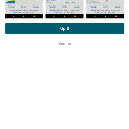
Með því að vafra um nPerf.com ertu samþykk(ur)
persónuverndar- og netkökustefnu okkar auk
Hvernig eru uppfærslur framkvæmdar?
Opið
notkunarskilmálanna
um nPerf prófanirnar.
Tölva uppfærir netútbreiðslukortin á
Seinna
OK
klukkustundarfresti. Hraðakortin eru uppfærð
á 15
mínútna fresti
. Gögn eru birt í tvö ár. Að tveimur árum
liðnum eru elstu kortagögnin fjarlægð mánaðarlega.
Hversu áreiðanlegt og nákvæmt er
þetta?
Prófanir eru framkvæmdar með notendabúnaði.