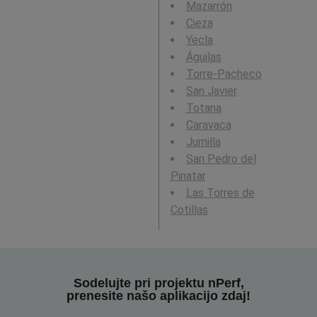
Mazarrón
Cieza
Yecla
Águilas
Torre-Pacheco
San Javier
Totana
Caravaca
Jumilla
San Pedro del
Pinatar
Las Torres de
Cotillas
Sodelujte pri projektu nPerf,
prenesite našo aplikacijo zdaj!