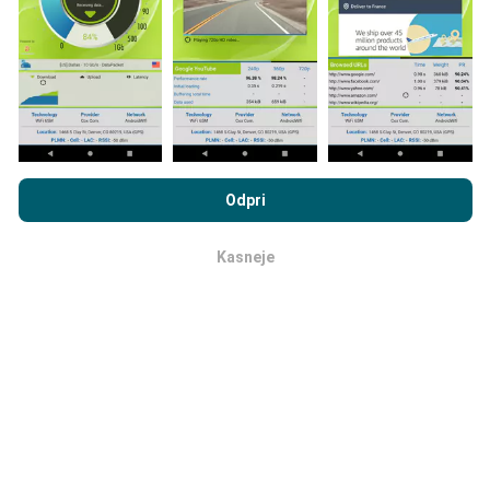
vključiti, morate na svoj pametni telefon naložiti
aplikacijo nPerf.
Več podatkov bo, zemljevidi bodo
bolj obsežni!
Vsi rezultati preskusov so prikazani na
zemljevidih. Pred izračunom uspešnosti za objave se
uporabljajo pravila filtriranja.
Z brskanjem po portalu nPerf.com se soglašate z našim
Pravilnikom o zasebnosti in piškotkih
kot tudi z našo nPerf test
Odpri
Licenčno pogodbo za končnega uporabnika
.
Kasneje
v redu
Kako so posodobitve narejene?
Zemljevidi pokritosti omrežja samodejno posodablja
bot vsako uro. Zemljevidi hitrosti se
posodabljajo
vsakih 15 minut
. Podatki so prikazani dve leti. Po dveh
letih se najstarejši podatki odstranijo z zemljevidov
enkrat mesečno.