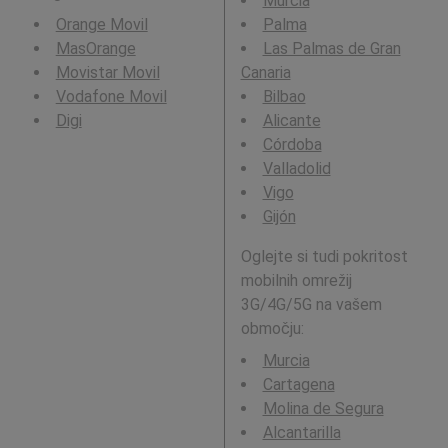
Murcia
Orange Movil
Palma
MasOrange
Las Palmas de Gran
Movistar Movil
Canaria
Vodafone Movil
Bilbao
Digi
Alicante
Córdoba
Valladolid
Vigo
Gijón
Oglejte si tudi pokritost
mobilnih omrežij
3G/4G/5G na vašem
območju:
Murcia
Cartagena
Molina de Segura
Alcantarilla