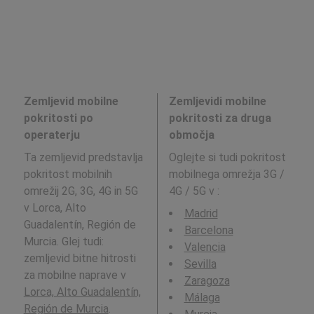
Zemljevid mobilne
Zemljevidi mobilne
pokritosti po
pokritosti za druga
operaterju
območja
Ta zemljevid predstavlja
Oglejte si tudi pokritost
pokritost mobilnih
mobilnega omrežja 3G /
omrežij 2G, 3G, 4G in 5G
4G / 5G v
:
v Lorca, Alto
Madrid
Guadalentín, Región de
Barcelona
Murcia. Glej tudi:
Valencia
zemljevid bitne hitrosti
Sevilla
za mobilne naprave v
Zaragoza
Lorca, Alto Guadalentín,
Málaga
Región de Murcia
.