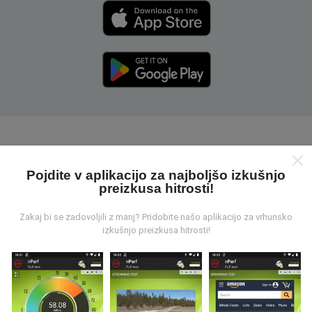
Kako delujejo zemljevidi nPerf?
Pojdite v aplikacijo za najboljšo izkušnjo
preizkusa hitrosti!
Zakaj bi se zadovoljili z manj? Pridobite našo aplikacijo za vrhunsko
izkušnjo preizkusa hitrosti!
Od kod prihajajo podatki?
Podatki se zbirajo iz testov, ki jih izvajajo uporabniki
aplikacije nPerf. To so testi, ki se izvajajo v realnih
razmerah, neposredno na terenu. Če se želite tudi vi