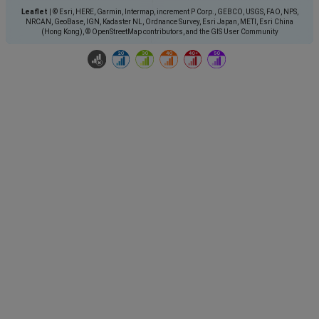
Leaflet
|
© Esri, HERE, Garmin, Intermap, increment P Corp., GEBCO, USGS, FAO, NPS,
NRCAN, GeoBase, IGN, Kadaster NL, Ordnance Survey, Esri Japan, METI, Esri China
(Hong Kong), © OpenStreetMap contributors, and the GIS User Community