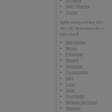
Le Havre
Saint-Étienne
Toulon
Sjáðu einnig umfang 3G /
4G / 5G farsímanetsins á
þínu svæði:
Montpellier
Nîmes
Perpignan
Béziers
Narbonne
Carcassonne
Alès
Lunel
Agde
Frontignan
Bagnols-sur-Cèze
Mauguio