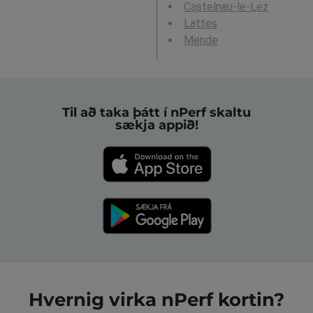
Castelnau-le-Lez
Lattes
Mende
Til að taka þátt í nPerf skaltu
sækja appið!
Hvernig virka nPerf kortin?