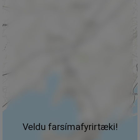
Veldu farsímafyrirtæki!