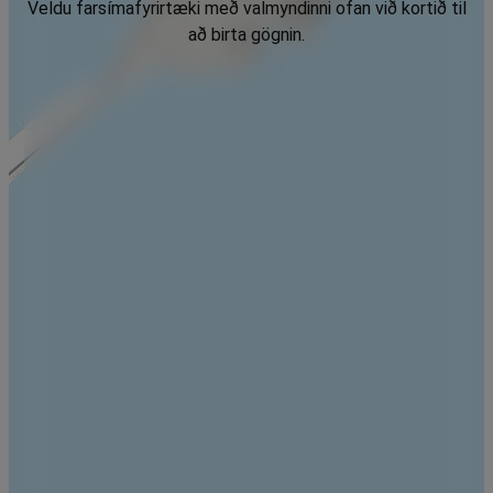
Veldu farsímafyrirtæki með valmyndinni ofan við kortið til
að birta gögnin.