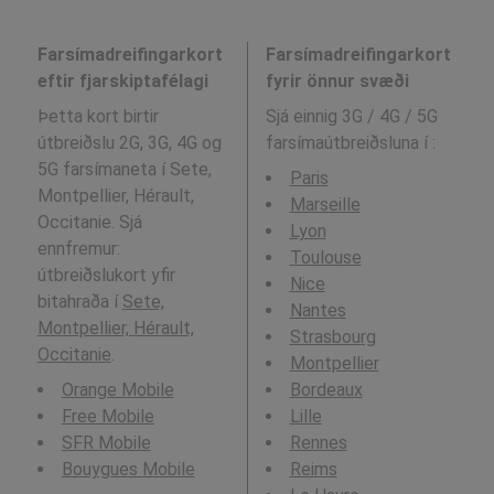
Farsímadreifingarkort
Farsímadreifingarkort
eftir fjarskiptafélagi
fyrir önnur svæði
Þetta kort birtir
Sjá einnig 3G / 4G / 5G
útbreiðslu 2G, 3G, 4G og
farsímaútbreiðsluna í
:
5G farsímaneta í Sete,
Paris
Montpellier, Hérault,
Marseille
Occitanie. Sjá
Lyon
ennfremur:
Toulouse
útbreiðslukort yfir
Nice
bitahraða í
Sete,
Nantes
Montpellier, Hérault,
Strasbourg
Occitanie
.
Montpellier
Orange Mobile
Bordeaux
Free Mobile
Lille
SFR Mobile
Rennes
Bouygues Mobile
Reims