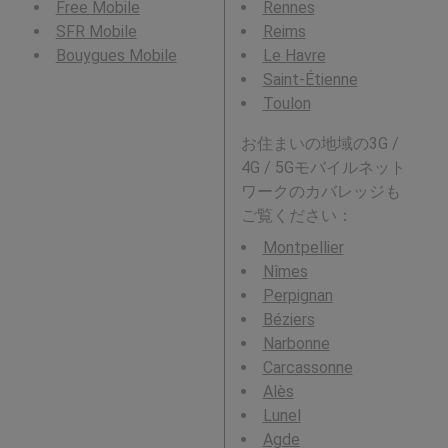
Free Mobile
Rennes
SFR Mobile
Reims
Bouygues Mobile
Le Havre
Saint-Étienne
Toulon
お住まいの地域の3G /
4G / 5Gモバイルネット
ワークのカバレッジも
ご覧ください：
Montpellier
Nîmes
Perpignan
Béziers
Narbonne
Carcassonne
Alès
Lunel
Agde