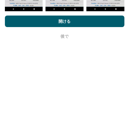
nPerf.comを閲覧することにより、お客様は
プライバシーおよびク
ッキーの使用ポリシー
およびnPerfテスト
エンドユーザーライセン
開ける
更新はどのように行われますか？
ス契約
同意します。
ネットワークカバレッジマップは、ボットによって1時
後で
OK
間ごとに自動的に更新されます。速度マップは
15分ご
とに更新
ます。データは2年間表示されます。 2年後、
最も古いデータが月に一度マップから削除されます。
信頼性と正確さはどのくらいですか?
テストはユーザーのデバイスで実施されます。位置情
報の精度は、テスト時のGPS信号の受信品質に依存し
ます。カバレッジデータについては、最大ジオロケー