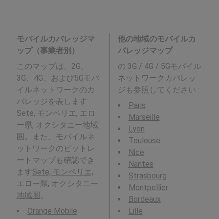
モバイルカバレッジマ
他の地域のモバイルカ
ップ（事業者別）
バレッジマップ
このマップは、2G、
の 3G / 4G / 5Gモバイル
3G、4G、および5Gモバ
ネットワークカバレッ
イルネットワークのカ
ジも参照してください :
バレッジを表します
Paris
Sete, モンペリエ, エロ
Marseille
ー県, オクシタニー地域
Lyon
圏。また、モバイルネ
Toulouse
ットワークのビットレ
Nice
ートマップも確認でき
Nantes
ます
Sete, モンペリエ,
Strasbourg
エロー県, オクシタニー
Montpellier
地域圏
。
Bordeaux
Orange Mobile
Lille