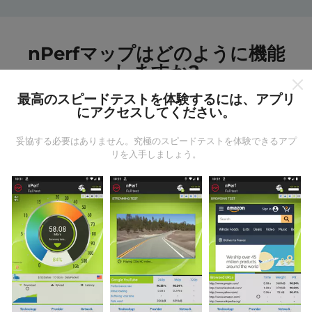
nPerfマップはどのように機能
しますか?
最高のスピードテストを体験するには、アプリ
にアクセスしてください。
妥協する必要はありません。究極のスピードテストを体験できるアプ
リを入手しましょう。
データはどこから来るのか?
データは、nPerfアプリのユーザーが実行したテストか
ら収集されます。これらは、現場で直接、実際の条件
で実施されるテストです。参加したい場合は、nPerfア
プリをスマートフォンにダウンロードするだけです。
データが多いほど、マップはより包括的になります！