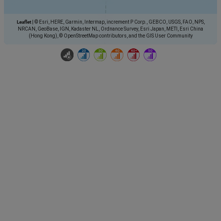
Leaflet
|
© Esri, HERE, Garmin, Intermap, increment P Corp., GEBCO, USGS, FAO, NPS,
NRCAN, GeoBase, IGN, Kadaster NL, Ordnance Survey, Esri Japan, METI, Esri China
(Hong Kong), © OpenStreetMap contributors, and the GIS User Community